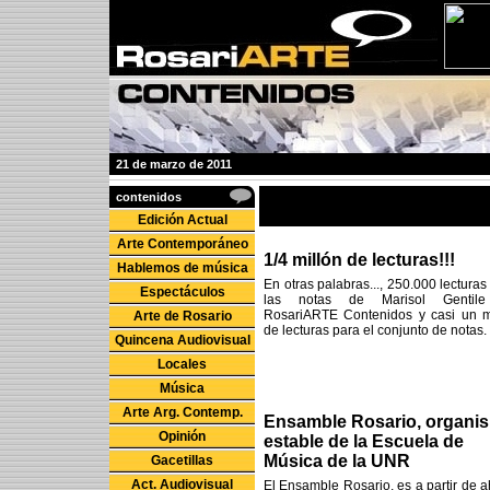
21 de marzo de 2011
contenidos
Edición Actual
Arte Contemporáneo
1/4 millón de lecturas!!!
Hablemos de música
En otras palabras..., 250.000 lecturas
Espectáculos
las notas de Marisol Gentil
RosariARTE Contenidos y casi un m
Arte de Rosario
de lecturas para el conjunto de notas.
Quincena Audiovisual
Locales
Música
Arte Arg. Contemp.
Ensamble Rosario, organi
Opinión
estable de la Escuela de
Música de la UNR
Gacetillas
Act. Audiovisual
El Ensamble Rosario, es a partir de a