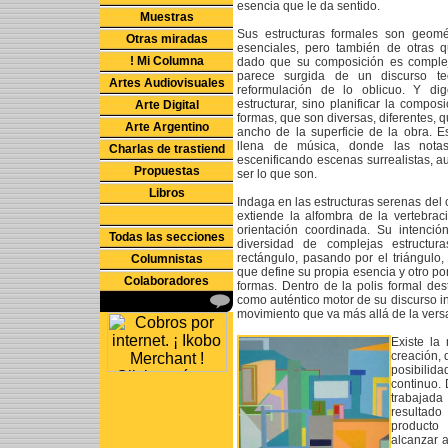
esencia que le da sentido.
Muestras
Sus estructuras formales son geomét
Otras miradas
esenciales, pero también de otras q
! Mi Columna
dado que su composición es complej
parece surgida de un discurso t
Artes Audiovisuales
reformulación de lo oblicuo. Y d
estructurar, sino planificar la composi
Arte Digital
formas, que son diversas, diferentes, q
Arte Argentino
ancho de la superficie de la obra. 
llena de música, donde las notas
Charlas de trastiend
escenificando escenas surrealistas, a
Propuestas
ser lo que son.
Libros
Indaga en las estructuras serenas del 
extiende la alfombra de la vertebrac
orientación coordinada. Su intenci
Todas las secciones
diversidad de complejas estructur
rectángulo, pasando por el triángulo,
Columnistas
que define su propia esencia y otro po
Colaboradores
formas. Dentro de la polis formal de
como auténtico motor de su discurso int
movimiento que va más allá de la versa
Existe la
creación, 
posibilid
continuo. 
trabajada 
resultado
producto 
alcanzar 