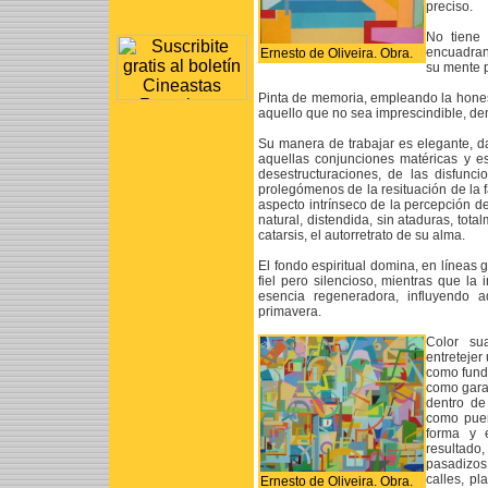
preciso.
No tiene 
encuadran
Ernesto de Oliveira. Obra.
su mente p
Pinta de memoria, empleando la hones
aquello que no sea imprescindible, dent
Su manera de trabajar es elegante, d
aquellas conjunciones matéricas y es
desestructuraciones, de las disfunc
prolegómenos de la resituación de la fa
aspecto intrínseco de la percepción d
natural, distendida, sin ataduras, tot
catarsis, el autorretrato de su alma.
El fondo espiritual domina, en líneas
fiel pero silencioso, mientras que la
esencia regeneradora, influyendo a
primavera.
Color su
entretejer
como fund
como garan
dentro de
como puer
forma y 
resultado
pasadizos
calles, p
Ernesto de Oliveira. Obra.