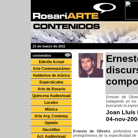
21 de marzo de 2011
Ernesto
contenidos
Edición Actual
discur
Arte Contemporáneo
Hablemos de música
compos
Espectáculos
Arte de Rosario
Quincena Audiovisual
Ernesto de Olive
indagando en los 
Locales
buscando la expresi
Música
Joan Lluís
Arte Arg. Contemp.
04-nov-200
Opinión
Gacetillas
Ernesto de Oliveira
profundiza en
prolegómenos de la especificidad de 
Act. Audiovisual