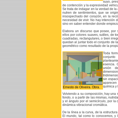
suyo, pres
de contención y la expresividad vehicu
Se trata de indagar en la verdad de la
nutren de sentimientos, que se origi
insospechado del corazón, en la recó
necesidad de vivir. No hay intención d
sino en saber entender donde empieza 
Elabora un discurso que posee, por s
ellos por colores suaves, sutiles, de 
cuadradas, rectangulares, o bien irre
quedan al juntar todo el conjunto de la
geométrico como resultado de la propi
Toda form
conjunto
planteami
esencia. 
unión d
dimensio
tridimens
sin espaci
aparecen 
química y 
Ernesto de Oliveira. Obra.
Volviendo a su composición, hay una 
fondo, o a partir de las mismas, nutrid
y el ángulo por el semicírculo, por l
dinámica vibracional cromática.
De la línea a la curva, de la estructura
El mundo, tal como lo conocemos, y 