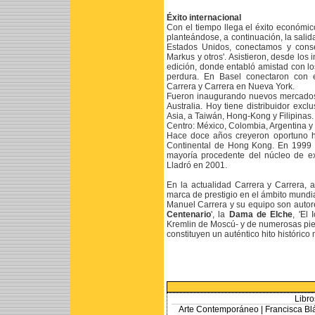
Éxito internacional
Con el tiempo llega el éxito económi
planteándose, a continuación, la salid
Estados Unidos, conectamos y cons
Markus y otros'. Asistieron, desde los 
edición, donde entabló amistad con l
perdura. En Basel conectaron con 
Carrera y Carrera en Nueva York.
Fueron inaugurando nuevos mercados 
Australia. Hoy tiene distribuidor ex
Asia, a Taiwán, Hong-Kong y Filipinas.
Centro: México, Colombia, Argentina y 
Hace doce años creyeron oportuno ha
Continental de Hong Kong. En 1999 s
mayoría procedente del núcleo de ex
Lladró en 2001.
En la actualidad Carrera y Carrera,
marca de prestigio en el ámbito mundia
Manuel Carrera y su equipo son autores
Centenario
', la
Dama de Elche
, 'El
Kremlin de Moscú- y de numerosas piez
constituyen un auténtico hito histórico
Libro
Arte Contemporáneo |
Francisca Bl