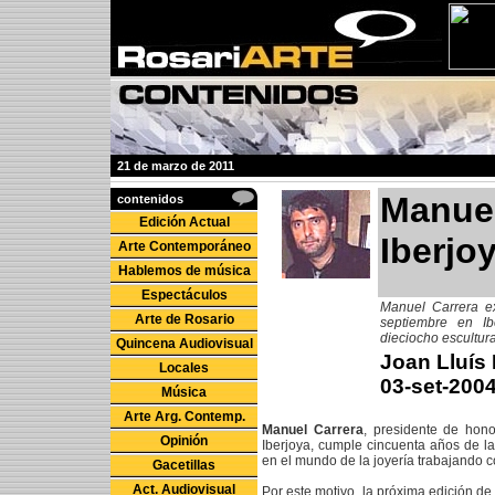
21 de marzo de 2011
Manuel
contenidos
Edición Actual
Iberjo
Arte Contemporáneo
Hablemos de música
Espectáculos
Manuel Carrera ex
Arte de Rosario
septiembre en Ib
dieciocho escultura
Quincena Audiovisual
Joan Lluís
Locales
03-set-200
Música
Arte Arg. Contemp.
Manuel Carrera
, presidente de hon
Opinión
Iberjoya, cumple cincuenta años de la
en el mundo de la joyería trabajando 
Gacetillas
Act. Audiovisual
Por este motivo, la próxima edición de