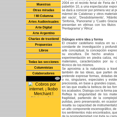
2004 en el recinto ferial de Feria de
Muestras
pabellón 10, a una espectacular exposi
Otras miradas
se dará a conocer por primera vez al p
mármol de Calatorao y otros materiales 
! Mi Columna
del vacío', 'Desdoblamiento', 'Atlántid
'Sinfonía, 'Panorama' y 'Cuatro Graci
Artes Audiovisuales
presentan en vitrinas con los títulos d
Arte Digital
'Pentagrama' y 'África'.
Arte Argentino
Charlas de trastiend
Diálogos entre idea y forma
El creador castellano realiza en su 
Propuestas
constante de investigación y profund
Libros
arte conceptual, la concepción expres
su escultura. De hecho analiza 
experimentación en piedra caliza, m
materiales, caracterizados por su 
Todas las secciones
técnico de los mismos.
Columnistas
Se aproxima a la naturaleza a travé
también de las ideas, que parten 
Colaboradores
pretende expresar formas, dotadas de
o no, singulares, especiales y evid
preciosista, en base a grandes copas,
en las que exalta la belleza de las fo
los acabados. Dialoga con la forma par
Refleja la singularidad de los mate
fragilidad, partiendo de la compleji
pulidas, pero preservando, en ocasio
resalta su capacidad de instrumentali
un alto componente escenográfico, de 
los sentimientos más encontrados, que 
de la posmodernidad con toda su carga 