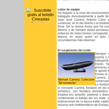
Labor de equipo
Ha llegado a la cima del reconocimien
trabajado denodadamente a partir de 
Juan José Carrera, Antonio Calvo y
comercial, en el del diseño y el modela
firma. De la misma forma que he con
Marina, y de siempre tantas persona
esfuerzo de todos hemos conseguido 
Marina, mi mujer, quien en todo 
circunstancias más diversas'.
El surgimiento del estilo
Siempre s
joyería y 
trabajando
Durán, Ya
primeras r
le aportó 
Forma el 
Carrera, 
Manuel Carrera. Coleccion
comenzando
"Mi momento"
Lo fundam
el concepto Carrera, fundado en las r
simbólico, con temática animalístic
Emplea oro amarillo, pedrería y diama
combinando el trabajo del oro mate -ca
realizaciones de la época están catalo
museos más emblemáticos de Europa, A