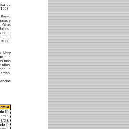
nica de
(1903 -
:
Emma
peras y
. Otras
dujo su
s en la
-autora
r monja
a Mary
ura que
cas más
e años,
 con un
uerdan,
lencios
entile
e III)
uardia
uardia
te II)