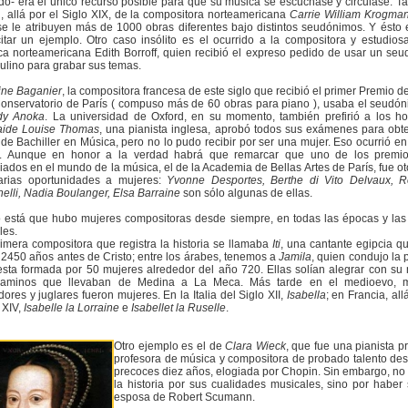
o- era el único recurso posible para que su música se escuchase y circulase. Tal
, allá por el Siglo XIX, de la compositora norteamericana
Carrie William Krogma
e le atribuyen más de 1000 obras diferentes bajo distintos seudónimos. Y ésto 
itar un ejemplo. Otro caso insólito es el ocurrido a la compositora y estudios
a norteamericana Edith Borroff, quien recibió el expreso pedido de usar un se
lino para grabar sus temas.
ine Baganier
, la compositora francesa de este siglo que recibió el primer Premio d
Conservatorio de París ( compuso más de 60 obras para piano ), usaba el seudó
dy Anoka
. La universidad de Oxford, en su momento, también prefirió a los h
aide Louise Thomas
, una pianista inglesa, aprobó todos sus exámenes para obt
o de Bachiller en Música, pero no lo pudo recibir por ser una mujer. Eso ocurrió en
. Aunque en honor a la verdad habrá que remarcar que uno de los premi
iados en el mundo de la música, el de la Academia de Bellas Artes de París, fue o
arias oportunidades a mujeres:
Yvonne Desportes, Berthe di Vito Delvaux, 
nelli, Nadia Boulanger, Elsa Barraine
son sólo algunas de ellas.
o está que hubo mujeres compositoras desde siempre, en todas las épocas y las
les.
imera compositora que registra la historia se llamaba
Iti
, una cantante egipcia qu
2450 años antes de Cristo; entre los árabes, tenemos a
Jamila
, quien condujo la 
sta formada por 50 mujeres alrededor del año 720. Ellas solían alegrar con su
caminos que llevaban de Medina a La Meca. Más tarde en el medioevo, 
dores y juglares fueron mujeres. En la Italia del Siglo XII,
Isabella
; en Francia, all
 XIV,
Isabelle la Lorraine
e
Isabellet la Ruselle
.
Otro ejemplo es el de
Clara Wieck
, que fue una pianista pr
profesora de música y compositora de probado talento de
precoces diez años, elogiada por Chopin. Sin embargo, no
la historia por sus cualidades musicales, sino por haber 
esposa de Robert Scumann.