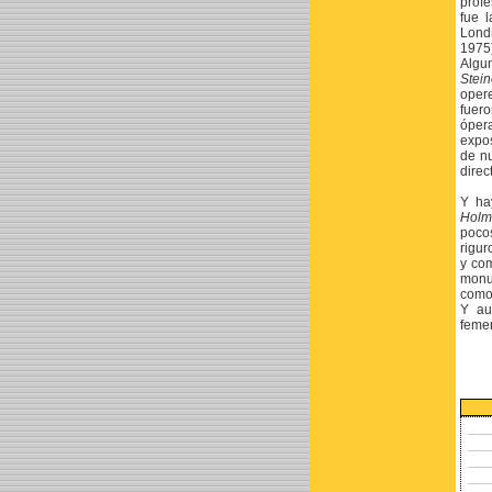
prof
fue 
Londr
1975)
Algu
Stein
oper
fuero
óper
expo
de nu
direc
Y ha
Holm
pocos
rigur
y co
monum
como 
Y au
feme