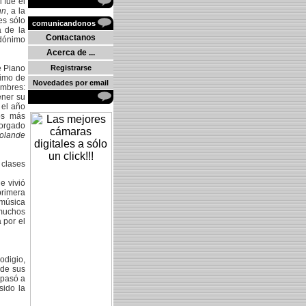
 fue el
nn
, a la
es sólo
comunicandonos
a de la
Contactanos
udónimo
Acerca de ...
e Piano
Registrarse
nimo de
Novedades por email
ombres:
ener su
 el año
os más
torgado
Rolande
 clases
e vivió
primera
 música
muchos
á por el
odigio,
sde sus
 pasó a
sido la