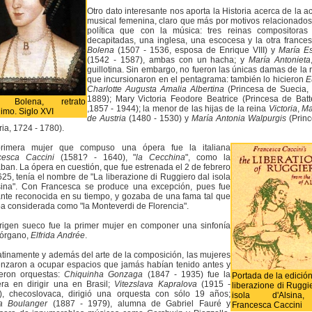
Otro dato interesante nos aporta la Historia acerca de la ac
musical femenina, claro que más por motivos relacionados
política que con la música: tres reinas compositoras
decapitadas, una inglesa, una escocesa y la otra france
Bolena
(1507 - 1536, esposa de Enrique VIII) y
María E
(1542 - 1587), ambas con un hacha; y
María Antonieta
guillotina. Sin embargo, no fueron las únicas damas de la 
que incursionaron en el pentagrama: también lo hicieron
E
Charlotte Augusta Amalia Albertina
(Princesa de Suecia,
1889); Mary Victoria Feodore Beatrice (Princesa de Bat
 Bolena, retrato
,1857 - 1944); la menor de las hijas de la reina
Victoria
,
Ma
imo. Siglo XVI
de Austria
(1480 - 1530) y
María Antonia Walpurgis
(Princ
ia, 1724 - 1780).
rimera mujer que compuso una ópera fue la italiana
cesca Caccini
(1581? - 1640), "
la Cecchina
", como la
ban. La ópera en cuestión, que fue estrenada el 2 de febrero
25, tenía el nombre de "La liberazione di Ruggiero dal isola
lsina". Con Francesca se produce una excepción, pues fue
ante reconocida en su tiempo, y gozaba de una fama tal que
a considerada como "la Monteverdi de Florencia".
rigen sueco fue la primer mujer en componer una sinfonía
 órgano,
Elfrida Andrée
.
tinamente y además del arte de la composición, las mujeres
nzaron a ocupar espacios que jamás habían tenido antes y
ieron orquestas:
Chiquinha Gonzaga
(1847 - 1935) fue la
Portada de la edició
era en dirigir una en Brasil;
Vitezslava Kapralova
(1915 -
liberazione di Ruggi
), checoslovaca, dirigió una orquesta con sólo 19 años;
isola d'Alsin
a Boulanger
(1887 - 1979), alumna de Gabriel Fauré y
Francesca Caccini