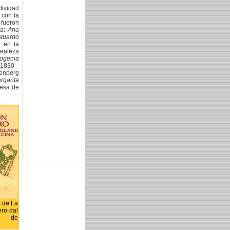
tividad
 con la
 fueron
sa:
Ana
stuardo
, en la
realeza
ugenia
 1830 -
tenberg
rgarita
esa de
n de La
ero dal
a, de