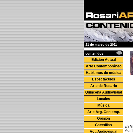
21 de marzo de 2011
contenidos
Edición Actual
Arte Contemporáneo
Hablemos de música
Espectáculos
Arte de Rosario
Quincena Audiovisual
Locales
Música
Arte Arg. Contemp.
Opinión
Gacetillas
En
V
Mori
Act. Audiovisual