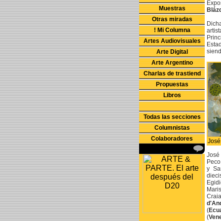
Expos
Muestras
Bláz
Otras miradas
Dich
! Mi Columna
artis
Princ
Artes Audiovisuales
Estad
siend
Arte Digital
Arte Argentino
Charlas de trastiend
Propuestas
Libros
Todas las secciones
Columnistas
Colaboradores
José
José 
Peco,
y Sa
dieci
Egidi
Mari
Crai
d'An
(
Ecu
(
Ven