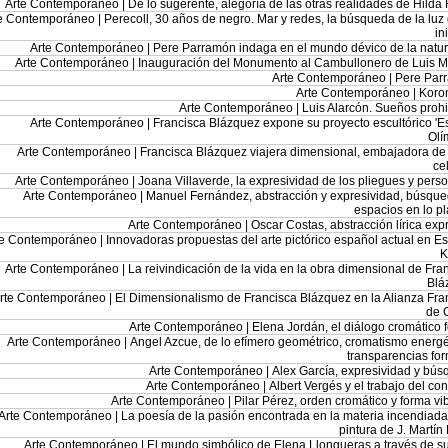
Arte Contemporáneo |
De lo sugerente, alegoría de las otras realidades de Hilda
e Contemporáneo |
Perecoll, 30 años de negro. Mar y redes, la búsqueda de la luz
in
Arte Contemporáneo |
Pere Parramón indaga en el mundo dévico de la natu
Arte Contemporáneo |
Inauguración del Monumento al Cambullonero de Luis M
Arte Contemporáneo |
Pere Par
Arte Contemporáneo |
Koro
Arte Contemporáneo |
Luis Alarcón. Sueños proh
Arte Contemporáneo |
Francisca Blázquez expone su proyecto escultórico 'Es
Olí
Arte Contemporáneo |
Francisca Blázquez viajera dimensional, embajadora de 
cel
Arte Contemporáneo |
Joana Villaverde, la expresividad de los pliegues y pers
Arte Contemporáneo |
Manuel Fernández, abstracción y expresividad, búsqu
espacios en lo pl
Arte Contemporáneo |
Oscar Costas, abstracción lírica exp
te Contemporáneo |
Innovadoras propuestas del arte pictórico español actual en E
K
Arte Contemporáneo |
La reivindicación de la vida en la obra dimensional de Fra
Blá
rte Contemporáneo |
El Dimensionalismo de Francisca Blázquez en la Alianza Fr
de 
Arte Contemporáneo |
Elena Jordán, el diálogo cromático 
Arte Contemporáneo |
Angel Azcue, de lo efímero geométrico, cromatismo energé
transparencias fo
Arte Contemporáneo |
Alex García, expresividad y bú
Arte Contemporáneo |
Albert Vergés y el trabajo del co
Arte Contemporáneo |
Pilar Pérez, orden cromático y forma vi
Arte Contemporáneo |
La poesía de la pasión encontrada en la materia incendiada
pintura de J. Martín
Arte Contemporáneo |
El mundo simbólico de Elena Llongueras a través de s