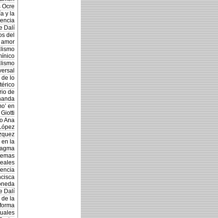
s Ocre
a y la
encia
e Dalí
os del
amor
alismo
mínico
alismo
versal
 de lo
térico
rio de
nanda
mo’ en
Giotti
io Ana
López
ázquez
 en la
magma
stemas
neales
dencia
ncisca
oneda
e Dalí
 de la
forma
tuales