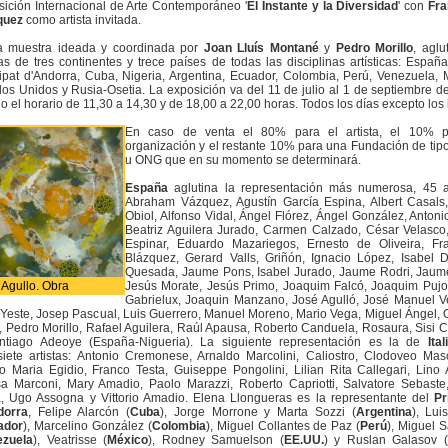
ición Internacional de Arte Contemporáneo '
El Instante y la Diversidad
' con
Fra
quez
como artista invitada.
a muestra ideada y coordinada por
Joan Lluís Montané
y
Pedro Morillo
, aglu
tas de tres continentes y trece países de todas las disciplinas artísticas: España, 
ipat d'Andorra, Cuba, Nigeria, Argentina, Ecuador, Colombia, Perú, Venezuela, 
os Unidos y Rusia-Osetia. La exposición va del 11 de julio al 1 de septiembre d
o el horario de 11,30 a 14,30 y de 18,00 a 22,00 horas. Todos los días excepto los 
En caso de venta el 80% para el artista, el 10% p
organización y el restante 10% para una Fundación de tipo
u ONG que en su momento se determinará.
España
aglutina la representación más numerosa, 45 ar
Abraham Vázquez, Agustín García Espina, Albert Casals,
Obiol, Alfonso Vidal, Ángel Flórez, Ángel González, Antonio
Beatriz Aguilera Jurado, Carmen Calzado, César Velasco
Espinar, Eduardo Mazariegos, Ernesto de Oliveira, Fr
Blázquez, Gerard Valls, Griñón, Ignacio López, Isabel 
Quesada, Jaume Pons, Isabel Jurado, Jaume Rodri, Jaum
 Agullo. Obra
Jesús Morate, Jesús Primo, Joaquim Falcó, Joaquim Pujo
Gabrielux, Joaquin Manzano, José Agulló, José Manuel V
Yeste, Josep Pascual, Luis Guerrero, Manuel Moreno, Mario Vega, Miguel Ángel, 
 Pedro Morillo, Rafael Aguilera, Raúl Apausa, Roberto Canduela, Rosaura, Sisi
ntiago Adeoye (España-Nigueria). La siguiente representación es la de
Ital
siete artistas: Antonio Cremonese, Arnaldo Marcolini, Caliostro, Clodoveo Masci
o Maria Egidio, Franco Testa, Guiseppe Pongolini, Lilian Rita Callegari, Lino A
sa Marconi, Mary Amadio, Paolo Marazzi, Roberto Capriotti, Salvatore Sebaste,
a, Ugo Assogna y Vittorio Amadio. Elena Llongueras es la representante del
Pr
dorra
, Felipe Alarcón (
Cuba
), Jorge Morrone y Marta Sozzi (
Argentina
), Lui
ador
), Marcelino González (
Colombia
), Miguel Collantes de Paz (
Perú
), Miguel 
ezuela
), Veatrisse (
México
), Rodney Samuelson (
EE.UU.
) y Ruslan Galasov 