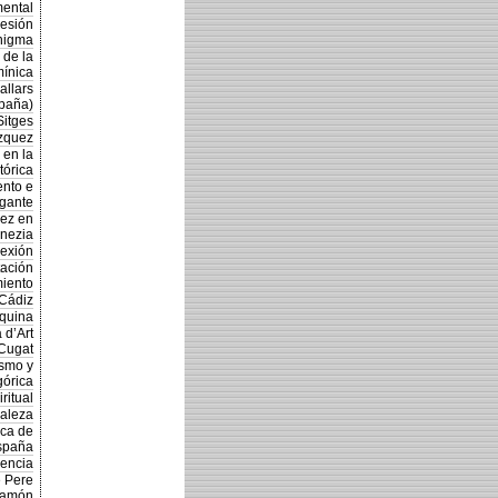
mental
resión
enigma
 de la
mínica
allars
spaña)
Sitges
ázquez
 en la
tórica
ento e
ogante
uez en
nezia
lexión
tación
iento
 Cádiz
áquina
 d’Art
Cugat
ismo y
górica
ritual
raleza
ica de
España
dencia
e Pere
ramón