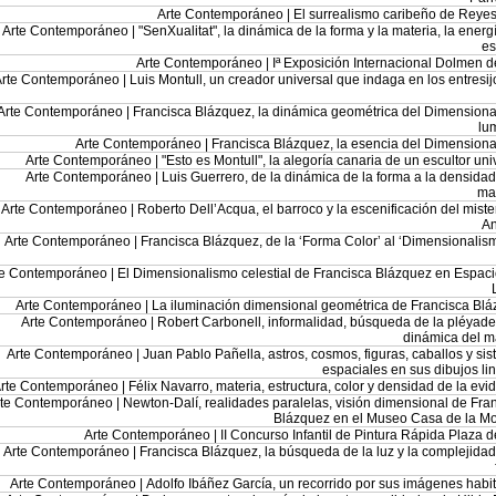
Arte Contemporáneo |
El surrealismo caribeño de Reye
Arte Contemporáneo |
"SenXualitat", la dinámica de la forma y la materia, la energí
es
Arte Contemporáneo |
Iª Exposición Internacional Dolmen d
Arte Contemporáneo |
Luis Montull, un creador universal que indaga en los entresij
Arte Contemporáneo |
Francisca Blázquez, la dinámica geométrica del Dimension
lu
Arte Contemporáneo |
Francisca Blázquez, la esencia del Dimension
Arte Contemporáneo |
"Esto es Montull", la alegoría canaria de un escultor uni
Arte Contemporáneo |
Luis Guerrero, de la dinámica de la forma a la densidad
ma
Arte Contemporáneo |
Roberto Dell’Acqua, el barroco y la escenificación del miste
A
Arte Contemporáneo |
Francisca Blázquez, de la ‘Forma Color’ al ‘Dimensionalis
te Contemporáneo |
El Dimensionalismo celestial de Francisca Blázquez en Espac
Arte Contemporáneo |
La iluminación dimensional geométrica de Francisca Bl
Arte Contemporáneo |
Robert Carbonell, informalidad, búsqueda de la pléyade
dinámica del 
Arte Contemporáneo |
Juan Pablo Pañella, astros, cosmos, figuras, caballos y si
espaciales en sus dibujos li
rte Contemporáneo |
Félix Navarro, materia, estructura, color y densidad de la evi
rte Contemporáneo |
Newton-Dalí, realidades paralelas, visión dimensional de Fra
Blázquez en el Museo Casa de la M
Arte Contemporáneo |
II Concurso Infantil de Pintura Rápida Plaza d
Arte Contemporáneo |
Francisca Blázquez, la búsqueda de la luz y la complejidad
Arte Contemporáneo |
Adolfo Ibáñez García, un recorrido por sus imágenes habi