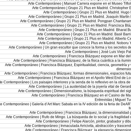
Arte Contemporáneo |
Manuel Carrera expone en el Museo Tiflo
Arte Contemporáneo |
Grupo 21 Plus en Madrid. Christopher 
Arte Contemporáneo |
Grupo 21 Plus en Madrid. Hugo Pi
Arte Contemporáneo |
Grupo 21 Plus en Madrid. Joaquín Martín
Arte Contemporáneo |
Grupo 21 Plus en Madrid. Pongpan Chantanam
Arte Contemporáneo |
Grupo 21 Plus en Madrid. Francisca Bl
Arte Contemporáneo |
Grupo 21 Plus en Madrid. Bharat 
Arte Contemporáneo |
Grupo 21 Plus en Madrid. Basil Barr
Arte Contemporáneo |
Grupo 21 Plus en Madrid. Alberto Ce
Arte Contemporáneo |
Grupo 21 Plus en Madrid. Noboru 
Arte Contemporáneo |
Un gran escultor que conoce la forma y los secretos de
Arte Contemporáneo |
José Luis Viejo Pa
Arte Contemporáneo |
Francisca Blázquez expone en Mar del
Arte Contemporáneo |
Francisca Blázquez, de la física cuántica a la ilumi
Arte Contemporáneo |
Francisca Blázquez, Espiritualidad, ciencia, geometría y 
dimensio
Arte Contemporáneo |
Francisca Blázquez, formas dimensionales, espacios futu
Arte Contemporáneo |
Francisca Blázquez en el Apollo West End de L
te Contemporáneo |
Los paisajes interiores y la senda de lo reflexivo en la obra d
Arte Contemporáneo |
La austeridad de la joyería vital de Gerard
Arte Contemporáneo |
Dimensionalismo, la búsqueda espiritual del sig
Arte Contemporáneo |
Francisca Blázquez en el Casino de Ma
Entrevistas |
Miguel Tu
te Contemporáneo |
Galería d’Art Marc Sabata en la IV edición de la feria de DeA
M
Arte Contemporáneo |
Francisca Blázquez, la dimensionalidad 
Arte Contemporáneo |
Rufo de Mingo. La búsqueda de lo social y la fragilidad 
Arte Contemporáneo |
Felipe Alarcón, pintor, grabador y dib
Arte Contemporáneo |
Inmaculada Arricivita, abstracción y trascen
Arte Contemporáneo |
Francisca Blázquez, la elegancia dimension