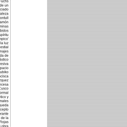
 Fuchs
 de un
iciado
raleza
ontull
ramón
minas
ibidos
píritu
mpico'
la luz
estial
onajes
eda de
ástico
resiva
spacio
ubiko
ncisca
zquez
ancesa
Cusco
formal
tico y
rmales
squeda
ncepto
brante
 de la
 Rojas
u obra