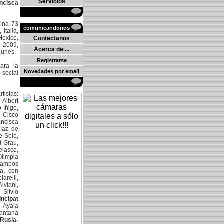
Servicios
ncisca
tina 73
comunicandonos
Italia,
México,
Contactanos
e 2009,
Acerca de ...
lunes.
Registrarse
ara la
Novedades por email
 social
tistas:
 Albert
 Iñigo,
, Cisco
ancisca
Díaz de
e Solé,
l Grau,
elasco,
Olimpia
 Campos
ia
, con
arelli,
lviani,
 Silvio
incipat
s Ayala
Santana
(
Rusia-