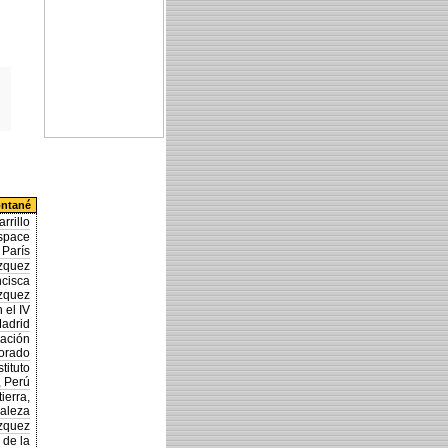
ontané
rrillo
Espace
París
ázquez
ncisca
zquez
 el IV
Madrid
dación
orado
tituto
, Perú
ierra,
raleza
ázquez
 de la