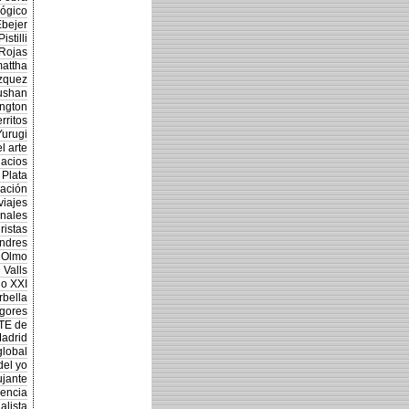
lógico
Ebejer
stilli
 Rojas
attha
ázquez
Bushan
ington
rritos
Yurugi
l arte
lacios
 Plata
nación
viajes
nales
ristas
ondres
e Olmo
 Valls
lo XXI
rbella
gores
RTE de
adrid
global
del yo
ujante
dencia
alista