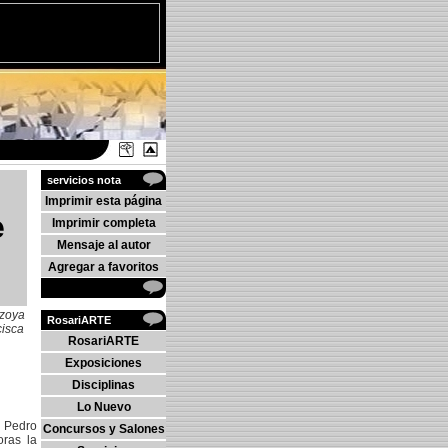
servicios nota
Imprimir esta página
e
Imprimir completa
Mensaje al autor
Agregar a favoritos
zoya
RosariARTE
cisca
RosariARTE
Exposiciones
Disciplinas
Lo Nuevo
s Pedro
Concursos y Salones
oras la