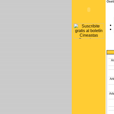
Oset
A
Ar
Art