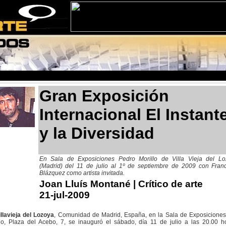
Gran Exposición
Internacional El Instant
y la Diversidad
En Sala de Exposiciones Pedro Morillo de Villa Vieja del Lo
(Madrid) del 11 de julio al 1º de septiembre de 2009 con Fran
Blázquez como artista invitada.
Joan Lluís Montané
| Crítico de arte
21-jul-2009
illavieja del Lozoya
, Comunidad de Madrid, España, en la Sala de Exposicione
llo, Plaza del Acebo, 7, se inauguró el sábado, día 11 de julio a las 20.00 h