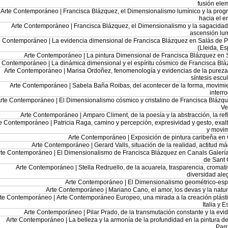
fusión ele
Arte Contemporáneo |
Francisca Blázquez, el Dimensionalismo lumínico y la prog
hacia el 
Arte Contemporáneo |
Francisca Blázquez, el Dimensionalismo y la sagacidad
ascensión lu
e Contemporáneo |
La evidencia dimensional de Francisca Blázquez en Salàs de P
(Lleida, E
Arte Contemporáneo |
La pintura Dimensional de Francisca Blázquez en 
e Contemporáneo |
La dinámica dimensional y el espíritu cósmico de Francisca Bl
Arte Contemporáneo |
Marisa Ordoñez, fenomenología y evidencias de la pureza
síntesis escul
Arte Contemporáneo |
Sabela Baña Roibas, del acontecer de la forma, movimi
interr
rte Contemporáneo |
El Dimensionalismo cósmico y cristalino de Francisca Blázq
Ve
Arte Contemporáneo |
Amparo Climent, de la poesía y la abstracción, la ref
te Contemporáneo |
Patricia Raga, camino y percepción, expresividad y gesto, exal
y movim
Arte Contemporáneo |
Exposición de pintura caribeña en
Arte Contemporáneo |
Gerard Valls, situación de la realidad, actitud m
rte Contemporáneo |
El Dimensionalismo de Francisca Blázquez en Canals Galería
de Sant 
Arte Contemporáneo |
Stella Redruello, de la acuarela, trasparencia, cromat
diversidad ale
Arte Contemporáneo |
El Dimensionalismo geométrico-espi
Arte Contemporáneo |
Mariano Cano, el amor, los devas y la natu
rte Contemporáneo |
Arte Contemporáneo Europeo, una mirada a la creación plást
Italia y 
Arte Contemporáneo |
Pilar Prado, de la transmutación constante y la evi
Arte Contemporáneo |
La belleza y la armonía de la profundidad en la pintura d
Par