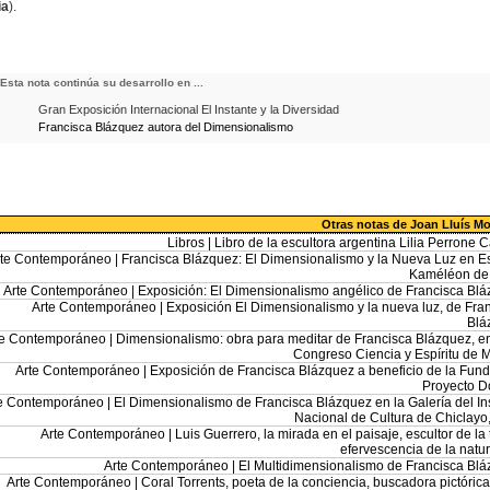
ia
).
Esta nota continúa su desarrollo en ...
Gran Exposición Internacional El Instante y la Diversidad
Francisca Blázquez autora del Dimensionalismo
Otras notas de Joan Lluís M
Libros |
Libro de la escultora argentina Lilia Perrone Ca
rte Contemporáneo |
Francisca Blázquez: El Dimensionalismo y la Nueva Luz en 
Kaméléon de 
Arte Contemporáneo |
Exposición: El Dimensionalismo angélico de Francisca Bl
Arte Contemporáneo |
Exposición El Dimensionalismo y la nueva luz, de Fra
Blá
te Contemporáneo |
Dimensionalismo: obra para meditar de Francisca Blázquez, en
Congreso Ciencia y Espíritu de 
Arte Contemporáneo |
Exposición de Francisca Blázquez a beneficio de la Fun
Proyecto D
e Contemporáneo |
El Dimensionalismo de Francisca Blázquez en la Galería del Ins
Nacional de Cultura de Chiclayo
Arte Contemporáneo |
Luis Guerrero, la mirada en el paisaje, escultor de la t
efervescencia de la natu
Arte Contemporáneo |
El Multidimensionalismo de Francisca Bl
Arte Contemporáneo |
Coral Torrents, poeta de la conciencia, buscadora pictórica