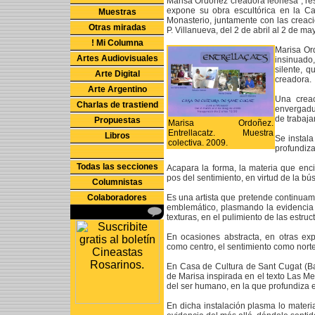
Marisa Ordoñez creadora leonesa , r
expone su obra escultórica en la C
Muestras
Monasterio, juntamente con las creac
Otras miradas
P. Villanueva, del 2 de abril al 2 de may
! Mi Columna
Marisa Ord
Artes Audiovisuales
insinuado
silente, 
Arte Digital
creadora.
Arte Argentino
Una crea
Charlas de trastiend
envergadur
de trabaja
Propuestas
Marisa Ordoñez.
Entrellacatz. Muestra
Libros
Se instala
colectiva. 2009.
profundiza
Todas las secciones
Acapara la forma, la materia que encie
pos del sentimiento, en virtud de la b
Columnistas
Colaboradores
Es una artista que pretende continuame
emblemático, plasmando la evidencia 
texturas, en el pulimiento de las estru
En ocasiones abstracta, en otras exp
como centro, el sentimiento como norte
En Casa de Cultura de Sant Cugat (B
de Marisa inspirada en el texto Las Me
del ser humano, en la que profundiza e
En dicha instalación plasma lo materia