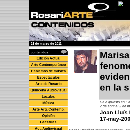
21 de marzo de 2011
Marisa
contenidos
Edición Actual
fenome
Arte Contemporáneo
Hablemos de música
eviden
Espectáculos
Arte de Rosario
en la s
Quincena Audiovisual
Locales
Ha expuesto en Ca
Música
2 de abril al 2 de 
Arte Arg. Contemp.
Joan Lluís
Opinión
17-may-20
Gacetillas
Act. Audiovisual