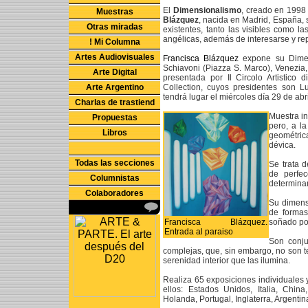
El
Dimensionalismo
, creado en 1998 p
Muestras
Blázquez
, nacida en Madrid, España, 
Otras miradas
existentes, tanto las visibles como las
angélicas, además de interesarse y re
! Mi Columna
Artes Audiovisuales
Francisca Blázquez
expone su Dime
Schiavoni (Piazza S. Marco), Venezia
Arte Digital
presentada por Il Circolo Artistico
Arte Argentino
Collection, cuyos presidentes son L
tendrá lugar el miércoles día 29 de abri
Charlas de trastiend
Muestra in
Propuestas
pero, a l
Libros
geométric
dévica.
Todas las secciones
Se trata d
de perfec
Columnistas
determina
Colaboradores
Su dimensi
de formas
Francisca Blázquez.
soñado por
Entrada al paraiso
Son conju
complejas, que, sin embargo, no son te
serenidad interior que las ilumina.
Realiza 65 exposiciones individuales y
ellos: Estados Unidos, Italia, Chin
Holanda, Portugal, Inglaterra, Argentin