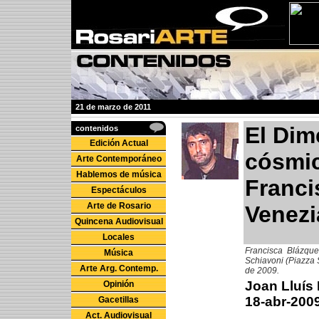
21 de marzo de 2011
El Dim
contenidos
Edición Actual
cósmic
Arte Contemporáneo
Hablemos de música
Franci
Espectáculos
Arte de Rosario
Venezi
Quincena Audiovisual
Locales
Francisca Blázque
Música
Schiavoni (Piazza S
Arte Arg. Contemp.
de 2009.
Joan Lluís
Opinión
18-abr-200
Gacetillas
Act. Audiovisual