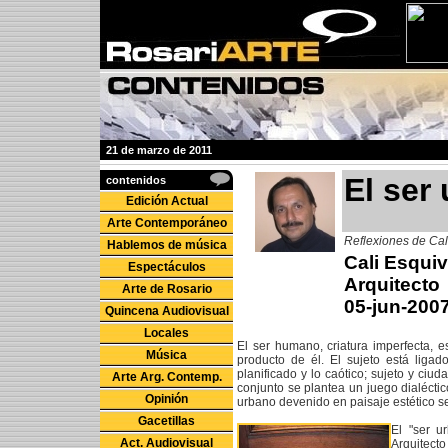
21 de marzo de 2011
El ser
contenidos
Edición Actual
Arte Contemporáneo
Reflexiones de Cal
Hablemos de música
Cali Esquiv
Espectáculos
Arquitecto
Arte de Rosario
05-jun-200
Quincena Audiovisual
Locales
El ser humano, criatura imperfecta, 
Música
producto de él. El sujeto está ligad
planificado y lo caótico; sujeto y ciu
Arte Arg. Contemp.
conjunto se plantea un juego dialéctico
Opinión
urbano devenido en paisaje estético se
Gacetillas
El "ser u
Act. Audiovisual
Arquitect