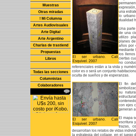
permanent
Muestras
expresión,
una estra
Otras miradas
lo urbano
! Mi Columna
dualidad 
Artes Audiovisuales
Una parte 
Arte Digital
de una ci
utilizo p
Arte Argentino
planes de
Charlas de trastiend
años por e
mediante l
Propuestas
los lleno
El ser urbano. Cali
ciertas cu
Libros
Esquivel. 2007
no conduc
referenciales están a la vista y numé
color es o será un conjunto habitacion
Todas las secciones
oculta de sueños y de esperanzas.
Columnistas
El fin de
Colaboradores
simbolizar
su natura
estructu
contenedor
con ejes c
generan a
El mapa se
El ser urbano. Cali
escritura 
Esquivel. 2007
trazas, 
desarrollan los relatos de vidas indiv
la estrategia del collage, en el juego d