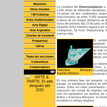
Muestras
La creadora del
Dimensionalismo
a 
Otras miradas
4.000 obras de diferentes disciplinas
14 países de tres continentes, expon
! Mi Columna
seleccionados de entre 3.500 creador
Artes Audiovisuales
Cultural de los Juegos Olímpicos de B
horas del próximo día 23 de junio en B
Arte Digital
Después dicha muestra viajará a las c
Arte Argentino
Changchun, Tai-Yuan, Shijiazhuang, 
muchas más.
Charlas de trastiend
El comit
Propuestas
apartado 
Libros
seleccion
de todo e
de las co
Todas las secciones
efecto, en
Columnistas
La exposi
Colaboradores
China y,
Francisca Blázquez.
incardina
Espíritu Olímpico
pretende d
En una primera fase del proyecto, c
paisaje, se admitieron diseños de ar
países. Entre los miles presentados 
valoración del comité de expertos in
Una vez aprobados los diseños, de ca
Botero y Francisca Blázquez, se hicie
escultores y artistas elegidos.