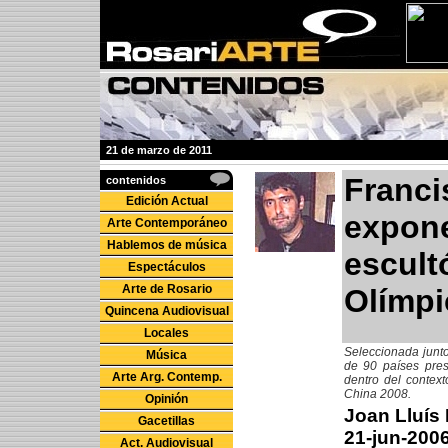
21 de marzo de 2011
Franci
contenidos
Edición Actual
expone
Arte Contemporáneo
Hablemos de música
escultó
Espectáculos
Arte de Rosario
Olímpi
Quincena Audiovisual
Locales
Seleccionada junt
Música
de 90 países pres
Arte Arg. Contemp.
dentro del contex
China 2008.
Opinión
Joan Lluís
Gacetillas
21-jun-200
Act. Audiovisual