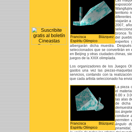
Las maque
exposició
Wangfujing
territorio
diferente
viajarán a
2007, año
seleccion
bronce. To
Francisca Blázquez.
del pueblo
Espíritu Olímpico
expertos 
albergarán dicha muestra. Después 
seleccionados que se convertirán en 
en Beijing y otras ciudades chinas, sien
juegos de la XXIX olimpíada.
Los organizadores de los Juegos Ol
gastos una vez las piezas-maquetas
servicios, contando con la realizació
que cada artista seleccionado ha envi
La pieza 
el materi
6.00 x 3.
las alas 
de dicha 
demuestra 
los ángele
conduce a
permiten 
Francisca Blázquez.
ángulo do
Espíritu Olímpico
piramidal