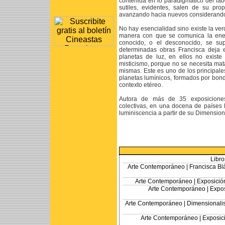
contenida en lo paradigmático del lab
sutiles, evidentes, salen de su pro
avanzando hacia nuevos considerand
No hay esencialidad sino existe la ver
manera con que se comunica la energ
conocido, o el desconocido, se s
determinadas obras Francisca deja 
planetas de luz, en ellos no existe
misticismo, porque no se necesita mata
mismas. Este es uno de los principal
planetas lumínicos, formados por bon
contexto etéreo.
Autora de más de 35 exposiciones
colectivas, en una docena de países
luminiscencia a partir de su Dimensio
Libro
Arte Contemporáneo |
Francisca Bl
Arte Contemporáneo |
Exposició
Arte Contemporáneo |
Expos
Arte Contemporáneo |
Dimensionalis
Arte Contemporáneo |
Exposic