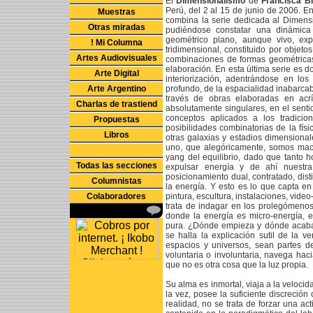
El
Dimensionalismo
de
Francisca B
Perú, del 2 al 15 de junio de 2006. En
Muestras
combina la serie dedicada al Dimensi
Otras miradas
pudiéndose constatar una dinámica
geométrico plano, aunque vivo, exp
! Mi Columna
tridimensional, constituido por objeto
Artes Audiovisuales
combinaciones de formas geométrica
elaboración. En esta última serie es d
Arte Digital
interiorización, adentrándose en lo
Arte Argentino
profundo, de la espacialidad inabarcab
través de obras elaboradas en acríl
Charlas de trastiend
absolutamente singulares, en el senti
conceptos aplicados a los tradicio
Propuestas
posibilidades combinatorias de la fís
Libros
otras galaxias y estadios dimensionale
uno, que alegóricamente, somos macr
yang del equilibrio, dado que tanto 
Todas las secciones
expulsar energía y de ahí nuestr
posicionamiento dual, contratado, dist
Columnistas
la energía. Y esto es lo que capta e
Colaboradores
pintura, escultura, instalaciones, video-
trata de indagar en los prolegómenos
donde la energía es micro-energía, e
pura. ¿Dónde empieza y dónde acaba 
se halla la explicación sutil de la
espacios y universos, sean partes de
voluntaria o involuntaria, navega hac
que no es otra cosa que la luz propia.
Su alma es inmortal, viaja a la velocid
la vez, posee la suficiente discreció
realidad, no se trata de forzar una act