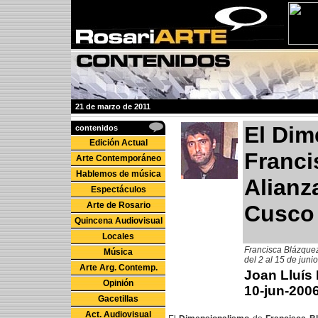
21 de marzo de 2011
El Dim
contenidos
Edición Actual
Franci
Arte Contemporáneo
Hablemos de música
Alianz
Espectáculos
Arte de Rosario
Cusco
Quincena Audiovisual
Locales
Francisca Blázquez
Música
del 2 al 15 de juni
Arte Arg. Contemp.
Joan Lluís
Opinión
10-jun-200
Gacetillas
Act. Audiovisual