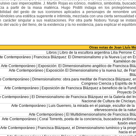
lsivo casi imperceptible. J. Martín Rojas es icónico, matérico, simbolista, buscado
cia a partir de la masa matérica. Hugo Pistilli indaga en los prolegómeno
ibilidad del gesto de sus iconismos aplicados a personajes de renombre uni
riéndoles una estética sugerente e intimista, mezclada con una cierta sensualidad 
 carácter singular a sus realizaciones. Por otra parte Noboru Yurugi se instal
 del vacío y del lleno, de la existencia y la no existencia, para explicar el equilibri
Otras notas de Joan Lluís M
Libros |
Libro de la escultora argentina Lilia Perrone Ca
rte Contemporáneo |
Francisca Blázquez: El Dimensionalismo y la Nueva Luz en 
Kaméléon de 
Arte Contemporáneo |
Exposición: El Dimensionalismo angélico de Francisca Bl
Arte Contemporáneo |
Exposición El Dimensionalismo y la nueva luz, de Fra
Blá
te Contemporáneo |
Dimensionalismo: obra para meditar de Francisca Blázquez, en
Congreso Ciencia y Espíritu de 
Arte Contemporáneo |
Exposición de Francisca Blázquez a beneficio de la Fun
Proyecto D
e Contemporáneo |
El Dimensionalismo de Francisca Blázquez en la Galería del Ins
Nacional de Cultura de Chiclayo
Arte Contemporáneo |
Luis Guerrero, la mirada en el paisaje, escultor de la t
efervescencia de la natu
Arte Contemporáneo |
El Multidimensionalismo de Francisca Bl
Arte Contemporáneo |
Coral Torrents, poeta de la conciencia, buscadora pictórica
fusión ele
Arte Contemporáneo |
Francisca Blázquez, el Dimensionalismo lumínico y la prog
hacia el 