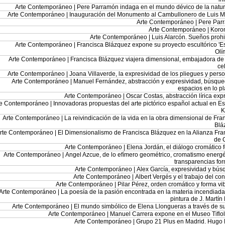
Arte Contemporáneo |
Pere Parramón indaga en el mundo dévico de la natu
Arte Contemporáneo |
Inauguración del Monumento al Cambullonero de Luis M
Arte Contemporáneo |
Pere Par
Arte Contemporáneo |
Koro
Arte Contemporáneo |
Luis Alarcón. Sueños proh
Arte Contemporáneo |
Francisca Blázquez expone su proyecto escultórico 'Es
Olí
Arte Contemporáneo |
Francisca Blázquez viajera dimensional, embajadora de 
cel
Arte Contemporáneo |
Joana Villaverde, la expresividad de los pliegues y pers
Arte Contemporáneo |
Manuel Fernández, abstracción y expresividad, búsqu
espacios en lo pl
Arte Contemporáneo |
Oscar Costas, abstracción lírica exp
te Contemporáneo |
Innovadoras propuestas del arte pictórico español actual en E
K
Arte Contemporáneo |
La reivindicación de la vida en la obra dimensional de Fra
Blá
rte Contemporáneo |
El Dimensionalismo de Francisca Blázquez en la Alianza Fr
de 
Arte Contemporáneo |
Elena Jordán, el diálogo cromático 
Arte Contemporáneo |
Angel Azcue, de lo efímero geométrico, cromatismo energé
transparencias fo
Arte Contemporáneo |
Alex García, expresividad y bú
Arte Contemporáneo |
Albert Vergés y el trabajo del co
Arte Contemporáneo |
Pilar Pérez, orden cromático y forma vi
Arte Contemporáneo |
La poesía de la pasión encontrada en la materia incendiada
pintura de J. Martín
Arte Contemporáneo |
El mundo simbólico de Elena Llongueras a través de s
Arte Contemporáneo |
Manuel Carrera expone en el Museo Tiflo
Arte Contemporáneo |
Grupo 21 Plus en Madrid. Hugo Pi