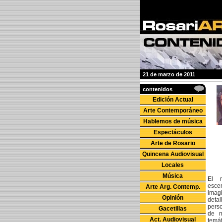
21 de marzo de 2011
contenidos
Edición Actual
Arte Contemporáneo
Hablemos de música
Espectáculos
Arte de Rosario
Quincena Audiovisual
Locales
Música
El 
esce
Arte Arg. Contemp.
imag
Opinión
deta
perso
Gacetillas
de m
Act. Audiovisual
temá