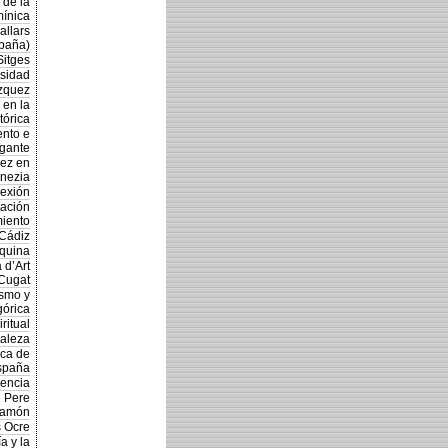
 de la
mínica
allars
spaña)
Sitges
rsidad
ázquez
 en la
tórica
ento e
ogante
uez en
nezia
lexión
tación
iento
 Cádiz
áquina
 d’Art
Cugat
ismo y
górica
ritual
raleza
ica de
España
dencia
e Pere
ramón
s Ocre
a y la