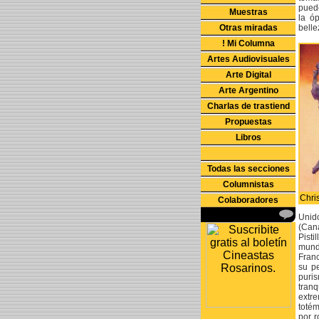
pued
Muestras
la ó
Otras miradas
belle
! Mi Columna
Artes Audiovisuales
Arte Digital
Arte Argentino
Charlas de trastiend
Propuestas
Libros
Todas las secciones
Columnistas
Chri
Colaboradores
Unid
(Can
Pisti
mundo
Fran
su pe
puri
tranq
extre
toté
por r