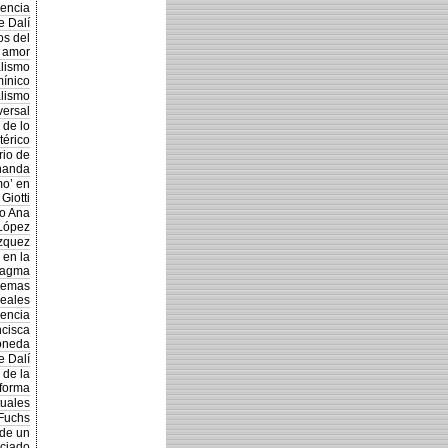
encia
e Dalí
os del
amor
alismo
mínico
alismo
versal
 de lo
térico
rio de
nanda
mo’ en
Giotti
io Ana
López
ázquez
 en la
magma
stemas
neales
dencia
ncisca
oneda
e Dalí
 de la
forma
tuales
 Fuchs
 de un
iciado