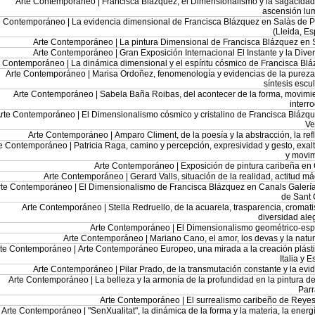
Arte Contemporáneo |
Francisca Blázquez, el Dimensionalismo y la sagacidad
ascensión lu
e Contemporáneo |
La evidencia dimensional de Francisca Blázquez en Salàs de P
(Lleida, E
Arte Contemporáneo |
La pintura Dimensional de Francisca Blázquez en 
Arte Contemporáneo |
Gran Exposición Internacional El Instante y la Dive
e Contemporáneo |
La dinámica dimensional y el espíritu cósmico de Francisca Bl
Arte Contemporáneo |
Marisa Ordoñez, fenomenología y evidencias de la pureza
síntesis escul
Arte Contemporáneo |
Sabela Baña Roibas, del acontecer de la forma, movimi
interr
rte Contemporáneo |
El Dimensionalismo cósmico y cristalino de Francisca Blázq
Ve
Arte Contemporáneo |
Amparo Climent, de la poesía y la abstracción, la ref
te Contemporáneo |
Patricia Raga, camino y percepción, expresividad y gesto, exal
y movim
Arte Contemporáneo |
Exposición de pintura caribeña en
Arte Contemporáneo |
Gerard Valls, situación de la realidad, actitud m
rte Contemporáneo |
El Dimensionalismo de Francisca Blázquez en Canals Galería
de Sant 
Arte Contemporáneo |
Stella Redruello, de la acuarela, trasparencia, cromat
diversidad ale
Arte Contemporáneo |
El Dimensionalismo geométrico-espi
Arte Contemporáneo |
Mariano Cano, el amor, los devas y la natu
rte Contemporáneo |
Arte Contemporáneo Europeo, una mirada a la creación plást
Italia y 
Arte Contemporáneo |
Pilar Prado, de la transmutación constante y la evi
Arte Contemporáneo |
La belleza y la armonía de la profundidad en la pintura d
Par
Arte Contemporáneo |
El surrealismo caribeño de Reye
Arte Contemporáneo |
"SenXualitat", la dinámica de la forma y la materia, la energí