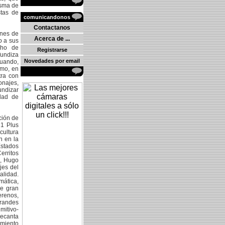
asma de
tas de
comunicandonos
Contactanos
ones de
Acerca de ...
o a sus
cho de
Registrarse
fundiza
Novedades por email
cuando,
smo, en
tra con
onajes,
undizar
idad de
ción de
21 Plus
cultura
n en la
stados
rritos
), Hugo
jes del
alidad.
mática,
de gran
renos,
grandes
mitivo-
decanta
imiento