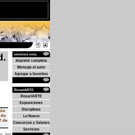
d.
servicios nota
Imprimir completa
Mensaje al autor
Agregar a favoritos
RosariARTE
RosariARTE
Exposiciones
Disciplinas
ión
 do
Lo Nuevo
2 de
Concursos y Salones
Servicios
as, que