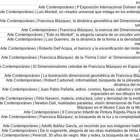
es
Arte Contemporáneo |
Iª Exposición Internacional Dolmen d
Arte Contemporáneo |
Luis Montull, un creador universal que indaga en los entresij
Arte Contemporáneo |
Francisca Blázquez, la dinámica geométrica del Dimension
lu
Arte Contemporáneo |
Francisca Blázquez, la esencia del Dimension
Arte Contemporáneo |
"Esto es Montull", la alegoría canaria de un escultor uni
Arte Contemporáneo |
Luis Guerrero, de la dinámica de la forma a la densidad
ma
Arte Contemporáneo |
Roberto Dell’Acqua, el barroco y la escenificación del miste
A
Arte Contemporáneo |
Francisca Blázquez, de la ‘Forma Color’ al ‘Dimensionalis
te Contemporáneo |
El Dimensionalismo celestial de Francisca Blázquez en Espac
Arte Contemporáneo |
La iluminación dimensional geométrica de Francisca Bl
Arte Contemporáneo |
Robert Carbonell, informalidad, búsqueda de la pléyade
dinámica del 
Arte Contemporáneo |
Juan Pablo Pañella, astros, cosmos, figuras, caballos y si
espaciales en sus dibujos li
rte Contemporáneo |
Félix Navarro, materia, estructura, color y densidad de la evi
rte Contemporáneo |
Newton-Dalí, realidades paralelas, visión dimensional de Fra
Blázquez en el Museo Casa de la M
Arte Contemporáneo |
II Concurso Infantil de Pintura Rápida Plaza d
Arte Contemporáneo |
Francisca Blázquez, la búsqueda de la luz y la complejidad
Arte Contemporáneo |
Adolfo Ibáñez García, un recorrido por sus imágenes habi
Arte Contemporáneo |
De lo sugerente, alegoría de las otras realidades de Hilda
e Contemporáneo |
Perecoll, 30 años de negro. Mar y redes, la búsqueda de la luz
in