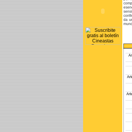
compu
esen
sens
confi
da un
mundo
A
Ar
Art