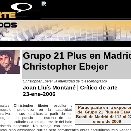
Grupo 21 Plus en Madri
Christopher Ebejer
Christopher Ebejer, la intensidad de lo escenográfico
Joan Lluís Montané
| Crítico de arte
23-ene-2006
maltés
Christopher Ebejer
, escultor y
Participante en la exposic
nógrafo, profundiza en la capacidad
del Grupo 21 Plus en Casa
inativa de sus temáticas a partir de los
Brasil de Madrid del 12 al 2
lles, de la puesta en escena de sus
enero de 2006
najes escultóricos, a los que reviste del halo
isterio necesario. No trabaja con series
ticas, sino empleando sutiles pero convincentes obras escultóricas muy variad