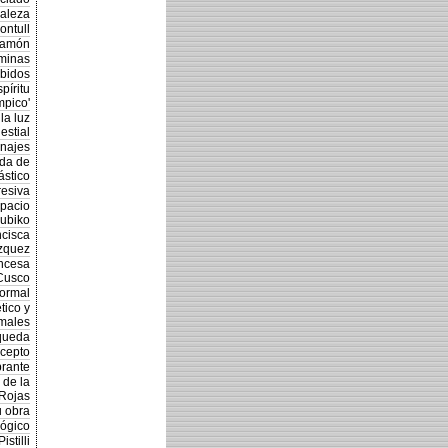
raleza
ontull
ramón
minas
ibidos
píritu
mpico'
la luz
estial
onajes
eda de
ástico
resiva
spacio
ubiko
ncisca
zquez
ancesa
Cusco
formal
tico y
rmales
squeda
ncepto
brante
 de la
 Rojas
u obra
lógico
stilli