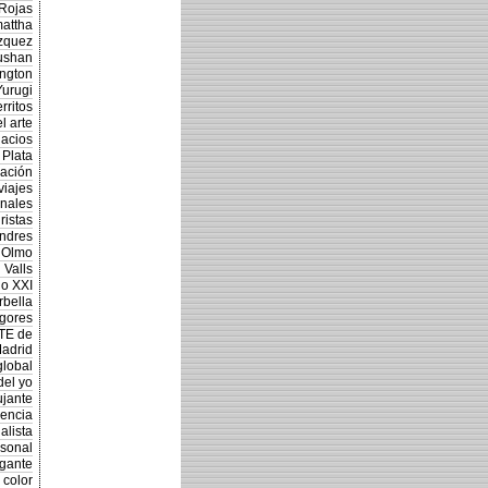
 Rojas
attha
ázquez
Bushan
ington
Yurugi
rritos
l arte
lacios
 Plata
nación
viajes
nales
ristas
ondres
e Olmo
 Valls
lo XXI
rbella
gores
RTE de
adrid
global
del yo
ujante
dencia
alista
rsonal
egante
 color