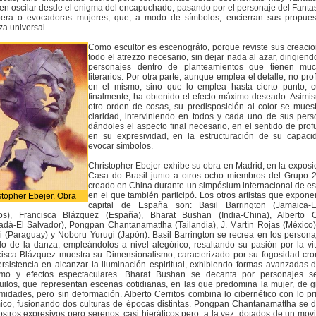
en oscilar desde el enigma del encapuchado, pasando por el personaje del Fant
pera o evocadoras mujeres, que, a modo de símbolos, encierran sus propues
za universal.
Como escultor es escenográfo, porque reviste sus creaci
todo el atrezzo necesario, sin dejar nada al azar, dirigiend
personajes dentro de planteamientos que tienen mu
literarios. Por otra parte, aunque emplea el detalle, no pro
en el mismo, sino que lo emplea hasta cierto punto, 
finalmente, ha obtenido el efecto máximo deseado. Asimi
otro orden de cosas, su predisposición al color se mues
claridad, interviniendo en todos y cada uno de sus pers
dándoles el aspecto final necesario, en el sentido de prof
en su expresividad, en la estructuración de su capac
evocar símbolos.
Christopher Ebejer exhibe su obra en Madrid, en la exposi
Casa do Brasil junto a otros ocho miembros del Grupo 
creado en China durante un simpósium internacional de es
en el que también participó. Los otros artistas que expone
stopher Ebejer. Obra
capital de España son: Basil Barrington (Jamaica-E
os), Francisca Blázquez (España), Bharat Bushan (India-China), Alberto Ce
adá-El Salvador), Pongpan Chantanamattha (Tailandia), J. Martín Rojas (México
lli (Paraguay) y Noboru Yurugi (Japón). Basil Barrington se recrea en los persona
 de la danza, empleándolos a nivel alegórico, resaltando su pasión por la vit
cisca Blázquez muestra su Dimensionalismo, caracterizado por su fogosidad cro
rsistencia en alcanzar la iluminación espiritual, exhibiendo formas avanzadas 
smo y efectos espectaculares. Bharat Bushan se decanta por personajes se
uilos, que representan escenas cotidianas, en las que predomina la mujer, de 
midades, pero sin deformación. Alberto Cerritos combina lo cibernético con lo pri
mico, fusionando dos culturas de épocas distintas. Pongpan Chantanamattha se 
ostros expresivos pero serenos, casi hieráticos pero, a la vez, dotados de un mov