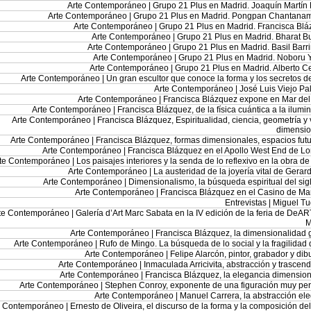
Arte Contemporáneo |
Grupo 21 Plus en Madrid. Joaquín Martín
Arte Contemporáneo |
Grupo 21 Plus en Madrid. Pongpan Chantanam
Arte Contemporáneo |
Grupo 21 Plus en Madrid. Francisca Bl
Arte Contemporáneo |
Grupo 21 Plus en Madrid. Bharat 
Arte Contemporáneo |
Grupo 21 Plus en Madrid. Basil Barr
Arte Contemporáneo |
Grupo 21 Plus en Madrid. Noboru 
Arte Contemporáneo |
Grupo 21 Plus en Madrid. Alberto Ce
Arte Contemporáneo |
Un gran escultor que conoce la forma y los secretos de
Arte Contemporáneo |
José Luis Viejo Pa
Arte Contemporáneo |
Francisca Blázquez expone en Mar del
Arte Contemporáneo |
Francisca Blázquez, de la física cuántica a la ilumi
Arte Contemporáneo |
Francisca Blázquez, Espiritualidad, ciencia, geometría y 
dimensio
Arte Contemporáneo |
Francisca Blázquez, formas dimensionales, espacios futu
Arte Contemporáneo |
Francisca Blázquez en el Apollo West End de L
te Contemporáneo |
Los paisajes interiores y la senda de lo reflexivo en la obra d
Arte Contemporáneo |
La austeridad de la joyería vital de Gerard
Arte Contemporáneo |
Dimensionalismo, la búsqueda espiritual del sig
Arte Contemporáneo |
Francisca Blázquez en el Casino de Ma
Entrevistas |
Miguel Tu
te Contemporáneo |
Galería d’Art Marc Sabata en la IV edición de la feria de DeA
M
Arte Contemporáneo |
Francisca Blázquez, la dimensionalidad 
Arte Contemporáneo |
Rufo de Mingo. La búsqueda de lo social y la fragilidad 
Arte Contemporáneo |
Felipe Alarcón, pintor, grabador y dib
Arte Contemporáneo |
Inmaculada Arricivita, abstracción y trascen
Arte Contemporáneo |
Francisca Blázquez, la elegancia dimension
Arte Contemporáneo |
Stephen Conroy, exponente de una figuración muy pe
Arte Contemporáneo |
Manuel Carrera, la abstracción el
e Contemporáneo |
Ernesto de Oliveira, el discurso de la forma y la composición del