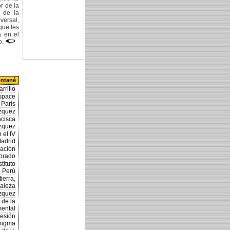
r de la
s de la
versal,
que les
a en el
o.
ontané
rrillo
Espace
París
ázquez
ncisca
zquez
 el IV
Madrid
dación
orado
tituto
, Perú
ierra,
raleza
ázquez
 de la
mental
resión
enigma