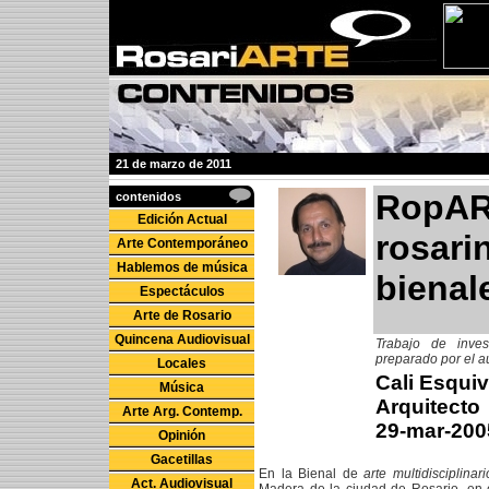
21 de marzo de 2011
RopART
contenidos
Edición Actual
rosarin
Arte Contemporáneo
Hablemos de música
bienal
Espectáculos
Arte de Rosario
Quincena Audiovisual
Trabajo de inves
preparado por el au
Locales
Cali Esquiv
Música
Arquitecto
Arte Arg. Contemp.
29-mar-200
Opinión
Gacetillas
En la Bienal de
arte multidisciplinari
Act. Audiovisual