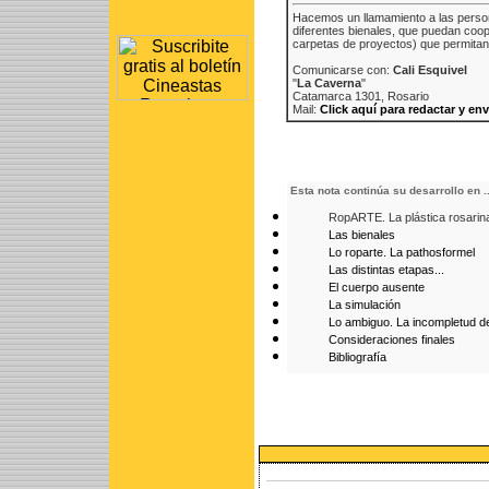
Hacemos un llamamiento a las person
diferentes bienales, que puedan coop
carpetas de proyectos) que permitan 
Comunicarse con:
Cali Esquivel
"
La Caverna
"
Catamarca 1301, Rosario
Mail:
Click aquí para redactar y env
Esta nota continúa su desarrollo en ..
RopARTE. La plástica rosarina
Las bienales
Lo roparte. La pathosformel
Las distintas etapas...
El cuerpo ausente
La simulación
Lo ambiguo. La incompletud d
Consideraciones finales
Bibliografía