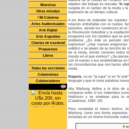
Madera de la ciudad de Rosario, en 
objetivo del trabajo es rescatar "
lo ro
Muestras
surgida en el campo de la moda y la p
Otras miradas
expresión de un tiempo cultural.
! Mi Columna
A los fines de entender los
ropartes
n
Artes Audiovisuales
relación entrañable con el cuerpo, f
periodos, siendo los comienzos en el
Arte Digital
la Revolución Industrial y la exaltació
posguerra con los cambios que se pro
Arte Argentino
problema: ¿Es éste un período do
Charlas de trastiend
expresiva? ¿Hay nuevas exigencia
estético y se alejen de su función de
r
Propuestas
de la moda, donde conviven todos los
Libros
mundo en el que vivimos? ¿Se piensa
con el cuerpo y sus problemáticas en l
las circunstancias que nos hacen afir
Todas las secciones
moda.
Columnistas
Roparte
, no es "
la ropa
" ni es "
el arte
"
lenguaje
y que el crear palabras nueva
Colaboradores
Aby Warburg, define a la obra de a
comparar entre sí los materiales ico
históricos y se emplean para la re
(Calabrese, 1985: 26)
Para completar el marco teórico, J
Warburg: como una
forma expresiva
,
incluidas en un mismo horizonte cultura
A qu