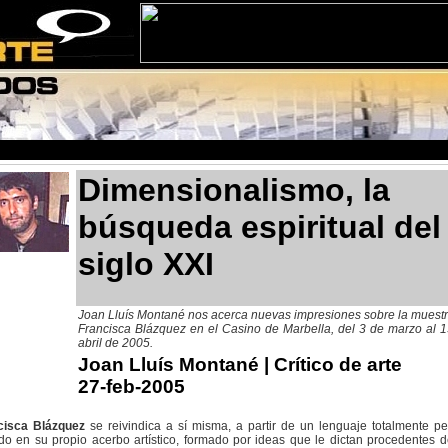
Dimensionalismo, la
búsqueda espiritual del
siglo XXI
Joan Lluís Montané nos acerca nuevas impresiones sobre la muest
Francisca Blázquez en el Casino de Marbella, del 3 de marzo al 
abril de 2005.
Joan Lluís Montané
| Crítico de arte
27-feb-2005
cisca Blázquez
se reivindica a sí misma, a partir de un lenguaje totalmente pe
o en su propio acerbo artístico, formado por ideas que le dictan procedentes d