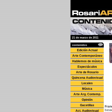
21 de marzo de 2011
contenidos
Edición Actual
Arte Contemporáneo
Hablemos de música
Espectáculos
Arte de Rosario
Quincena Audiovisual
Locales
Música
Arte Arg. Contemp.
Opinión
Gacetillas
Fran
basad
Act. Audiovisual