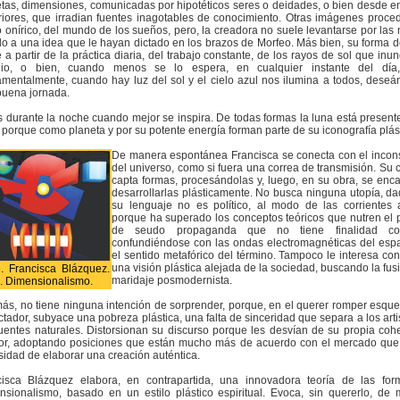
tas, dimensiones, comunicadas por hipotéticos seres o deidades, o bien desde e
iores, que irradian fuentes inagotables de conocimiento. Otras imágenes proce
 onírico, del mundo de los sueños, pero, la creadora no suele levantarse por las
o a una idea que le hayan dictado en los brazos de Morfeo. Más bien, su forma d
 a partir de la práctica diaria, del trabajo constante, de los rayos de sol que inu
dio, o bien, cuando menos se lo espera, en cualquier instante del día,
mentalmente, cuando hay luz del sol y el cielo azul nos ilumina a todos, dese
buena jornada.
 durante la noche cuando mejor se inspira. De todas formas la luna está present
 porque como planeta y por su potente energía forman parte de su iconografía plás
De manera espontánea Francisca se conecta con el incon
del universo, como si fuera una correa de transmisión. Su 
capta formas, procesándolas y, luego, en su obra, se enc
desarrollarlas plásticamente. No busca ninguna utopía, d
su lenguaje no es político, al modo de las corrientes 
porque ha superado los conceptos teóricos que nutren el 
de seudo propaganda que no tiene finalidad con
confundiéndose con las ondas electromagnéticas del esp
el sentido metafórico del término. Tampoco le interesa con
una visión plástica alejada de la sociedad, buscando la fusi
e. Francisca Blázquez.
maridaje posmodernista.
. Dimensionalismo.
s, no tiene ninguna intención de sorprender, porque, en el querer romper esqu
tador, subyace una pobreza plástica, una falta de sinceridad que separa a los arti
uentes naturales. Distorsionan su discurso porque les desvían de su propia coh
rior, adoptando posiciones que están mucho más de acuerdo con el mercado que
idad de elaborar una creación auténtica.
cisca Blázquez elabora, en contrapartida, una innovadora teoría de las for
nsionalismo, basado en un estilo plástico espiritual. Evoca, sin quererlo, de