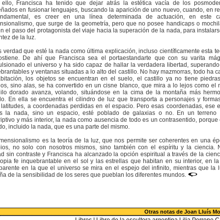
 ello, Francisca ha tenido que dejar atrás la estética vacía de los posmoder
ados en fusionar lenguajes, buscando la aparición de uno nuevo, cuando, en re
undamental, es creer en una línea determinada de actuación, en este c
nsionalismo, que surge de la geometría, pero que no posee handicaps o mochi
en el paso del protagonista del viaje hacia la superación de la nada, para instalars
antez de la luz.
 verdad que esté la nada como última explicación, incluso científicamente esta te
ostiene. De ahí que Francisca sea el portaestandarte que con su varita má
lsionado el universo y ha sido capaz de hallar la verdadera libertad, superand
brantables y ventanas situadas a lo alto del castillo. No hay mazmorras, todo ha c
bitación, los objetos se encuentran en el suelo, el castillo ya no tiene piedr
llos, sino alas, se ha convertido en un cisne blanco, que mira a lo lejos como e
hilo dorado avanza, volando, situándose en la cima de la montaña más herm
. En ella se encuentra el cilindro de luz que transporta a personajes y forma
 latitudes, a coordenadas perdidas en el espacio. Pero esas coordenadas, ese 
s la nada, sino un espacio, esté poblado de galaxias o no. En un terreno
iptivo y más interior, la nada como ausencia de todo es un contrasentido, porque 
do, incluido la nada, que es una parte del mismo.
mensionalismo es la teoría de la luz, que nos permite ser coherentes en una é
ios, no solo con nosotros mismos, sino también con el espíritu y la ciencia.
d sin contraste y Francisca ha alcanzado la opción espiritual a través de la cienc
opia fe inquebrantable en el sol y las estrellas que habitan en su interior, en l
parente en la que el universo se mira en el espejo del infinito, mientras que la 
a de la sensibilidad de los seres que pueblan los diferentes mundos.
Otras notas de Joan Lluís M