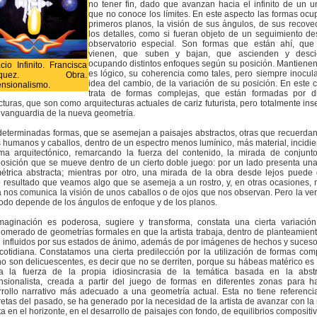
no tener fin, dado que avanzan hacia el infinito de un u
que no conoce los límites. En este aspecto las formas ocu
primeros planos, la visión de sus ángulos, de sus recove
los detalles, como si fueran objeto de un seguimiento d
observatorio especial. Son formas que están ahí, que
vienen, que suben y bajan, que ascienden y desci
ocupando distintos enfoques según su posición. Mantiene
cio Infinito. Francisca
es lógico, su coherencia como tales, pero siempre inocul
ázquez. Obra.
idea del cambio, de la variación de su posición. En este 
nsionalismo.
trata de formas complejas, que están formadas por di
cturas, que son como arquitecturas actuales de cariz futurista, pero totalmente ins
 vanguardia de la nueva geometría.
eterminadas formas, que se asemejan a paisajes abstractos, otras que recuerdan
 humanos y caballos, dentro de un espectro menos lumínico, más material, incidi
ema arquitectónico, remarcando la fuerza del contenido, la mirada de conjunt
sición que se mueve dentro de un cierto doble juego: por un lado presenta una
étrica abstracta; mientras por otro, una mirada de la obra desde lejos puede
resultado que veamos algo que se asemeja a un rostro, y, en otras ocasiones, 
a nos comunica la visión de unos caballos o de ojos que nos observan. Pero la ve
odo depende de los ángulos de enfoque y de los planos.
maginación es poderosa, sugiere y transforma, constata una cierta variació
omerado de geometrías formales en que la artista trabaja, dentro de planteamien
 influidos por sus estados de ánimo, además de por imágenes de hechos y suceso
cotidiana. Constatamos una cierta predilección por la utilización de formas com
o son delicuescentes, es decir que no se derriten, porque su hábeas matérico es 
a la fuerza de la propia idiosincrasia de la temática basada en la abstr
nsionalista, creada a partir del juego de formas en diferentes zonas para ha
rrollo narrativo más adecuado a una geometría actual. Esta no tiene referenc
etas del pasado, se ha generado por la necesidad de la artista de avanzar con la
a en el horizonte, en el desarrollo de paisajes con fondo, de equilibrios compositi