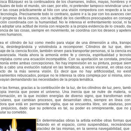
cisca Blázquez es la continuadora de los chamanes, indios, mayas, hombres y 
ituales de todo el mundo, sin caer, por ello, ni pretender tampoco reivindicar una
r las cosas prácticamente al hilo con una visión rompedora con respecto a la s
 tecnología. Precisamente todo lo contrario, quiere ir a la par con los avances cient
l progreso de la ciencia, con la actitud de los científicos preocupados en conseg
ción coordinada con la humanidad. No le interesa el enfrentamiento social, ni 
 adoptar una actitud de ironía con respecto a la propia evidencia de lo creado, d
encia de las cosas, siempre en movimiento, se coordina con los deseos y apeten
seres humanos.
ea el cilindro de luz como medio para viajar de una dimensión a otra, transp
ria, desintegrándola y volviéndola a recomponer. Cilindros de luz que, den
aje de la ciencia ficción, también sirven para transportar personas, si la ciencia es
avanzada. Hasta ahora la armonía entre fe y ciencia, espiritualidad y tecnol
emplaba como una ecuación incompatible. Con su aportación se constata, precis
rmonía entre ambas concepciones. No hay imprevisión en su pintura, porque sie
do a cabo una evolución natural en las temáticas, a veces visceral, en otras oca
ucto de la más serena visión. Es decir que no hay artificiosidad, no exis
eamientos rebuscados, porque no le interesa la obra compleja por sí misma, sin
 vayan demandando las necesidades de la propia temática.
n las formas, gracias a la contribución de la luz, de los cilindros de luz, pero, tam
ropia inercia que posee el universo. Una inercia que se nutre de materia, s
sformación, en la que inciden energías de diverso signo, que transforman estr
culares, que cambian procesos, que desarrollan otros, siempre en línea con
dora que está en permanente vigilia, que se encuentra libre, sin ataduras, po
e prejuicios, dado que su potencia es tal, su poder es omnipresente, que no 
ular su cometido.
En determinadas obras la artista exhibe otras formas qu
flotando en el espacio, como suspendidas, recreándos
placidez de las mismas, en la serena navegabilidad, que