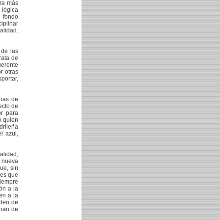
tra más
 lógica
o fondo
iplinar
alidad.
 de las
rata de
erente
r otras
ortar,
onas de
ecto de
or para
o quien
drileña
l azul,
alidad,
a nueva
ue, sin
les que
Siempre
ón a la
en a la
eden de
onan de