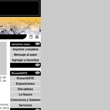
servicios nota
Imprimir completa
Mensaje al autor
Agregar a favoritos
RosariARTE
ra de
RosariARTE
13 de
Exposiciones
Disciplinas
Lo Nuevo
Concursos y Salones
rsonal,
Servicios
e otros