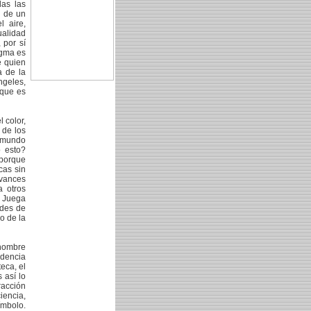
das las
a de un
 aire,
ualidad
 por sí
igma es
e quien
a de la
ngeles,
 que es
 color,
 de los
o mundo
o esto?
 porque
cas sin
avances
a otros
. Juega
ades de
o de la
 hombre
ndencia
eca, el
 así lo
racción
iencia,
ímbolo.