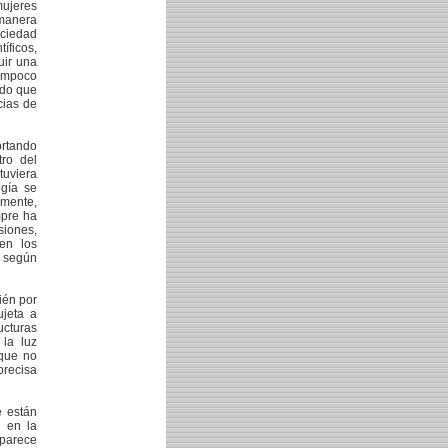
mujeres
 manera
ociedad
íficos,
uir una
tampoco
ado que
cias de
ortando
tro del
tuviera
ogía se
amente,
mpre ha
siones,
ten los
o según
bién por
ujeta a
ucturas
 la luz
rque no
precisa
e están
e en la
 parece