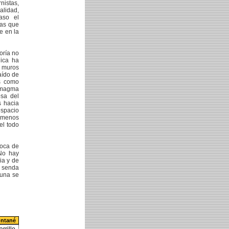
nistas,
alidad,
aso el
las que
e en la
oría no
gica ha
o muros
aído de
as como
l magma
osa del
s hacia
espacio
 menos
el todo
poca de
 No hay
ia y de
a senda
luna se
ontané