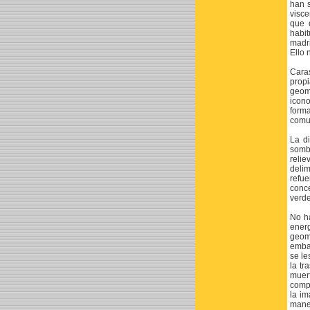
han 
visce
que 
habit
madri
Ello 
Caras
propi
geom
icon
form
comun
La d
sombr
reli
delim
refue
conc
verde
No ha
energ
geome
embar
se le
la tr
muert
comp
la im
maner