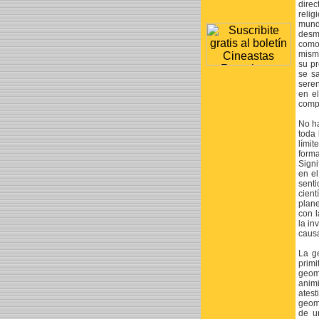
direc
reli
mund
desma
como 
misma
su pr
se s
seren
en el
compl
No ha
toda 
límit
form
Signi
en el
senti
cient
plane
con l
la in
causa
La g
primi
geomé
animi
atest
geomé
de un