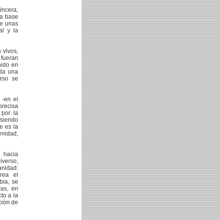
incera,
la base
de unas
al y la
 vivos,
 fueran
nido en
oda una
erso se
 -en el
precisa
 por la
siendo
e es la
enidad,
n hacia
iverso,
anidad:
rea el
bia, se
ras, en
to a la
ción de