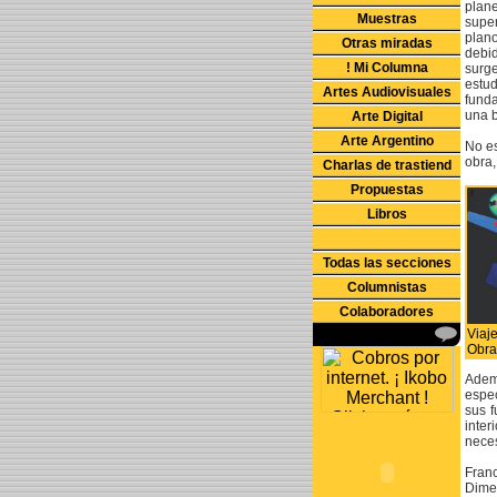
plane
Muestras
super
plano
Otras miradas
debid
! Mi Columna
surge
estu
Artes Audiovisuales
funda
una 
Arte Digital
Arte Argentino
No es
obra,
Charlas de trastiend
Propuestas
Libros
Todas las secciones
Columnistas
Colaboradores
Viaj
Obra
Ademá
espec
sus f
inte
neces
Fran
Dime