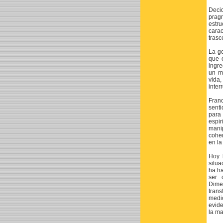
Decid
pragm
estru
cara
trasc
La ge
que 
ingre
un m
vida
inter
Franc
senti
para
espi
manip
coher
en la
Hoy 
situa
ha ha
ser 
Dime
tran
medio
evide
la ma