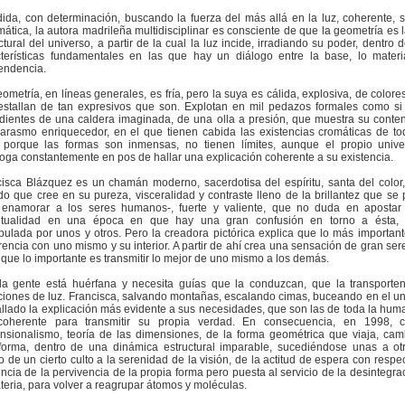
ida, con determinación, buscando la fuerza del más allá en la luz, coherente, s
ática, la autora madrileña multidisciplinar es consciente de que la geometría es 
ctural del universo, a partir de la cual la luz incide, irradiando su poder, dentro 
cterísticas fundamentales en las que hay un diálogo entre la base, lo materi
endencia.
ometría, en líneas generales, es fría, pero la suya es cálida, explosiva, de colores
estallan de tan expresivos que son. Explotan en mil pedazos formales como si
dientes de una caldera imaginada, de una olla a presión, que muestra su conte
arasmo enriquecedor, en el que tienen cabida las existencias cromáticas de t
, porque las formas son inmensas, no tienen límites, aunque el propio univ
roga constantemente en pos de hallar una explicación coherente a su existencia.
isca Blázquez es un chamán moderno, sacerdotisa del espíritu, santa del color,
do que cree en su pureza, visceralidad y contraste lleno de la brillantez que se 
 enamorar a los seres humanos-, fuerte y valiente, que no duda en apostar
ritualidad en una época en que hay una gran confusión en torno a ésta, 
ulada por unos y otros. Pero la creadora pictórica explica que lo más important
encia con uno mismo y su interior. A partir de ahí crea una sensación de gran ser
 que lo importante es transmitir lo mejor de uno mismo a los demás.
la gente está huérfana y necesita guías que la conduzcan, que la transporte
ciones de luz. Francisca, salvando montañas, escalando cimas, buceando en el un
llado la explicación más evidente a sus necesidades, que son las de toda la hum
coherente para transmitir su propia verdad. En consecuencia, en 1998, c
nsionalismo, teoría de las dimensiones, de la forma geométrica que viaja, cam
sforma, dentro de una dinámica estructural imparable, sucediéndose unas a ot
 de un cierto culto a la serenidad de la visión, de la actitud de espera con respec
ncia de la pervivencia de la propia forma pero puesta al servicio de la desintegra
teria, para volver a reagrupar átomos y moléculas.