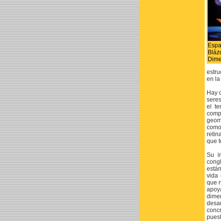
Espa
Bl
Dime
estru
en la
Hay d
seres
el t
compo
geom
como 
retin
que t
Su i
congl
están
vida 
que n
apoy
dime
desa
concr
puest