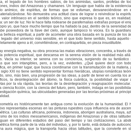
ta, el legado de los hombres sabios, de los animistas, santos, profetas de to
giones, indios del Amazonas y chamanes. Un lenguaje que habla de la existenci
o anímico, de espíritus, de formas que se esfuman, desvaneciéndose en el
terializándose. No demuestra una actitud clara de lograr o reivindicar la espirit
valor intrínseco en el sentido teórico, sino que expresa lo que es, en realidad,
: un ser de luz. No le hace falta rodearse de parafernalias extrañas porque el en
opio yo, que hace mucho tiempo que ha hallado la paz, dentro de la serenidad d
abe poseedora de la llave del cielo, aunque tampoco lo vocea. Es la guardian
a belleza espiritual, a partir de acometer una obra basada en la pureza de los á
 legado del universo más sensible, en el que todo tiene sentido, hasta aquello
etamente ajeno a él, convirtiéndose, en contrapartida, en pieza insustituible.
y energía negativa, su obra procesa las malas vibraciones, concentra, a través del
la potencia espiritual, que descansa en la serena visión de la realidad más allá
es. Vacía su interior, se serena con su conciencia, surgiendo de su fantástic
as que son intangibles, pero, a la vez, evidentes. ¿Qué quiere decir con tod
fica, en primer lugar, que busca coordinarse con la transmutación de la materia,
 siglo XXI no tiene sentido representar formas hieráticas, utopías románticas teóri
do, sino, más bien, una progresión de las ideas, a partir de tener en cuenta los 
íficos, la desintegración del átomo, la física cuántica, la posibilidad de viajar 
tas por la vía rápida, las teorías de la desintegración y reagrupación molecular
a ciencia ficción, con la ciencia del futuro, pero, también, indaga en las posibilid
vestigación química, las ubicuidades generadas por las teorías próximas al principi
lidad.
eometría es históricamente tan antigua como la evolución de la humanidad. El
tivo representaba escenas en las pinturas rupestres cuya influencia era de asce
trica. Las culturas africana, polinesia, indonesia, aborigen australiana, maya, azt
smo de los indios mesoamericanos, indígenas del Amazonas y de otras latitudes
iguan en diferentes estadios del paso del tiempo y las civilizaciones. La abst
trica forma parte de la vida del individuo, y, por lo tanto, está dotada de autoconc
a aura mágica, que la transporta hacia otras latitudes, que la convierte en s