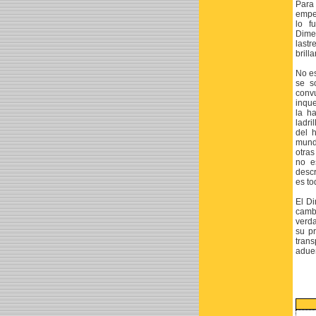
Para
empeñ
lo f
Dime
lastr
brill
No es
se s
convu
inque
la ha
ladri
del 
mundo
otras
no e
descr
es to
El Di
camb
verda
su pr
trans
adueñ