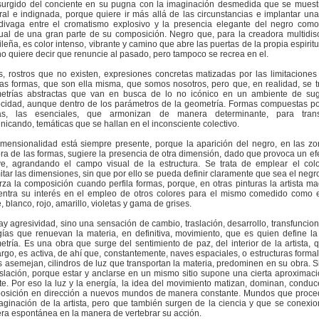
surgido del conciente en su pugna con la imaginación desmedida que se mues
ral e indignada, porque quiere ir más allá de las circunstancias e implantar una
divaga entre el cromatismo explosivo y la presencia elegante del negro com
ual de una gran parte de su composición. Negro que, para la creadora multidisc
leña, es color intenso, vibrante y camino que abre las puertas de la propia espiritu
no quiere decir que renuncie al pasado, pero tampoco se recrea en el.
, rostros que no existen, expresiones concretas matizadas por las limitaciones
as formas, que son ella misma, que somos nosotros, pero que, en realidad, se t
etrías abstractas que van en busca de lo no icónico en un ambiente de sug
ocidad, aunque dentro de los parámetros de la geometría. Formas compuestas po
as, las esenciales, que armonizan de manera determinante, para transp
icando, temáticas que se hallan en el inconsciente colectivo.
imensionalidad está siempre presente, porque la aparición del negro, en las z
a de las formas, sugiere la presencia de otra dimensión, dado que provoca un ef
eve, agrandando el campo visual de la estructura. Se trata de emplear el col
itar las dimensiones, sin que por ello se pueda definir claramente que sea el negr
rza la composición cuando perfila formas, porque, en otras pinturas la artista ma
entra su interés en el empleo de otros colores para el mismo comedido como e
, blanco, rojo, amarillo, violetas y gama de grises.
y agresividad, sino una sensación de cambio, traslación, desarrollo, transfuncion
ías que renuevan la materia, en definitiva, movimiento, que es quien define l
tría. Es una obra que surge del sentimiento de paz, del interior de la artista, q
go, es activa, de ahí que, constantemente, naves espaciales, o estructuras forma
s asemejan, cilindros de luz que transportan la materia, predominen en su obra. 
aslación, porque estar y anclarse en un mismo sitio supone una cierta aproximaci
e. Por eso la luz y la energía, la idea del movimiento matizan, dominan, conduc
osición en dirección a nuevos mundos de manera constante. Mundos que proc
aginación de la artista, pero que también surgen de la ciencia y que se conexi
a espontánea en la manera de vertebrar su acción.