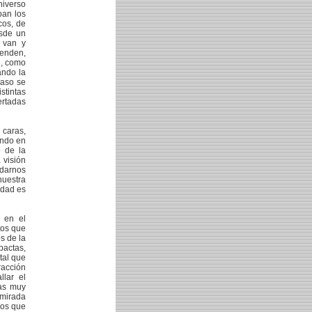
niverso
pan los
cos, de
esde un
 van y
enden,
n, como
ando la
caso se
stintas
ertadas
 caras,
endo en
o de la
 visión
 darnos
nuestra
rdad es
n en el
tos que
s de la
pactas,
tal que
acción
llar el
ias muy
 mirada
vos que