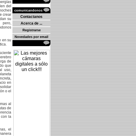
nergías
den del
 noches
comunicandonos
e crear
Contactanos
ndan su
 pero,
Acerca de ...
ándonos
Registrarse
Novedades por email
e en su
tica.
sciente
cerebro
arga de
ado que
al uso,
planeta
creta,
acio en
solidar
ón o el
emas al
stas de
erencia
 con la
mas, el
 manera