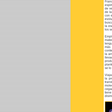
Fran
espir
de ve
de la
con e
evolu
busca
la es
los 
Empl
mate
lengu
más 
cont
la a
lleva
prod
plant
se lo
Viaja
la p
tran
mole
cega
tien
disim