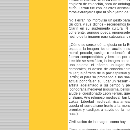
Ferrari al exterior.
Andrea Giunta
, esc
es pieza de colección, obra de antolog
el río. Ferrari fue con los otros artist
foros extranjeros que ni pío dijeron d
No. Ferrari no improvisa un gesto para 
Su obra y sus dichos - recordemos lo
Clarín en su suplemento cultural Ñ 
coherente, aunque pueda oponérsele o
hecho de la imagen para catequizar y di
¿Cómo se consolidó la Iglesia en la
espada, la imagen fue un auxilio insub
moral, pecado, castigo o redención d
fueran comprendidos y temidos por un
Lección se semiótica, la imagen como si
una paloma; el infierno un lugar, és
corporales; el deseo de conocimient
mujer; la pérdida de la paz espiritual
jardín; el paraíso prometido a los sa
actual pondría en su lugar un "resort"
artista adelantado a su tiempo y pr
iconografía medieval (riquísima, bellís
alude el cuestionado León Ferrari, que
cristiano. Arte religioso medieval, ta
Lukas. Libertad medieval, rica ante
queda el surrealismo frente a la mo
premios y castigos a través de la her
hace).
Civilización de la imagen, como hoy.