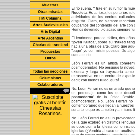
Muestras
El río suena. Y trae en su rumor la mue
Otras miradas
Recoleta
. Es curioso, los porteños s
actividades de los centros cultural
! Mi Columna
disgusta. Claro, no siempre recorda
Artes Audiovisuales
ocupamos del contenido del arte con 
Hemos devenido, ¿o acaso siempre fui
Arte Digital
El fenómeno parece cíclico, dos años
Arte Argentino
"
joven Kuitca
", sobre su "
naked tang
Charlas de trastiend
hacía una obra de arte. Claro que aqu
"pago" yo con mis impuestos. De algo 
Propuestas
suena el río.
Libros
León Ferrari es un artista coheren
posmodernidad. No persigue la noveda
Todas las secciones
extensa y larga su trayectoria com
retrospectiva en un centro de exposi
Columnistas
decir, con menos ruido, quizá.
Colaboradores
No. León Ferrari no es un artista que 
un personaje como los que descri
posmoderna
" de la lúcida Beatri
posmodernos". No. León Ferrari no n
contemporáneo que llegan a nuestros "
ser arte lo que es también y al mismo 
No. León Ferrari no es un provocador p
de la que exploró en distintos lenguaj
su oposición a la Iglesia como institu
iglesias (¿Vendría al caso un anális