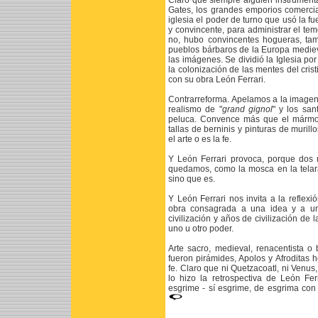
Claro que siempre alguien instrumenta
Gates, los grandes emporios comercia
iglesia el poder de turno que usó la f
y convincente, para administrar el t
no, hubo convincentes hogueras, tamb
pueblos bárbaros de la Europa mediev
las imágenes. Se dividió la Iglesia por
la colonización de las mentes del cris
con su obra León Ferrari.
Contrarreforma. Apelamos a la imagen p
realismo de "
grand gignol
" y los san
peluca. Convence más que el mármo
tallas de berninis y pinturas de murillo
el arte o es la fe.
Y León Ferrari provoca, porque dos 
quedamos, como la mosca en la telar
sino que es.
Y León Ferrari nos invita a la reflexi
obra consagrada a una idea y a un 
civilización y años de civilización d
uno u otro poder.
Arte sacro, medieval, renacentista o
fueron pirámides, Apolos y Afroditas
fe. Claro que ni Quetzacoatl, ni Venu
lo hizo la retrospectiva de León Fer
esgrime - sí esgrime, de esgrima con 