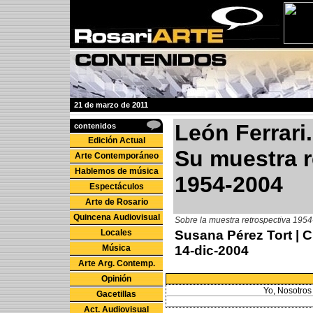
21 de marzo de 2011
León Ferrari.
contenidos
Edición Actual
Su muestra r
Arte Contemporáneo
Hablemos de música
1954-2004
Espectáculos
Arte de Rosario
Quincena Audiovisual
Sobre la muestra retrospectiva 1954
Locales
Susana Pérez Tort
| C
Música
14-dic-2004
Arte Arg. Contemp.
Opinión
Yo, Nosotros 
Gacetillas
Act. Audiovisual