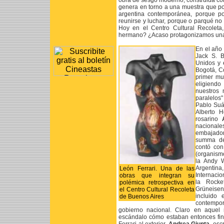
obra de sesgo moderno, construida co
genera en torno a una muestra que po
argentina contemporánea, porque po
reunirse y luchar, porque o parqué no
Hoy en el Centro Cultural Recoleta,
hermano? ¿Acaso protagonizamos una
En el año
Jack S. B
Unidos y 
Bogotá, C
primer mu
eligiendo
nuestros 
paralelos"
Pablo Suár
Alberto H
rosarino
nacionale
embajador
summa de 
contó con
(organism
la Andy W
Argentina
León Ferrari. Una de las
Internacio
obras que integran su
la Rocke
polémica retrospectiva en
Grüneisen
el Centro Cultural Recoleta
incluido 
de Buenos Aires
contempor
gobierno nacional. Claro en aque
escándalo cómo estaban entonces fina