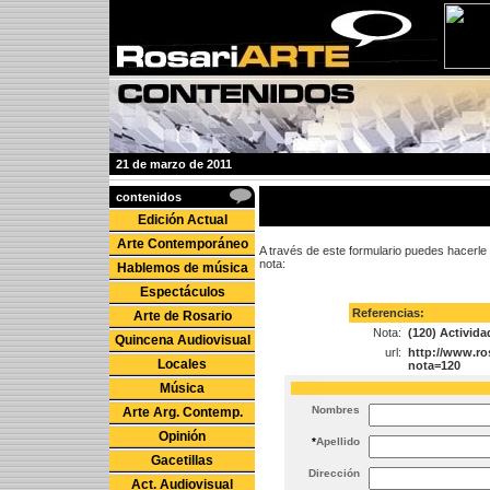
21 de marzo de 2011
contenidos
Edición Actual
Arte Contemporáneo
A través de este formulario puedes hacerle 
nota:
Hablemos de música
Espectáculos
Referencias:
Arte de Rosario
Nota:
(120) Activid
Quincena Audiovisual
url:
http://www.ro
Locales
nota=120
Música
%IMG{{layout/rac2004/pt.gif}{*no}{1}{2}{0}{0}{0}{}{}{}{}}
%IMG{{layout/rac2004/pt.gif}{*no}{1}{2}{0}{0}{0}}
Nombres
Arte Arg. Contemp.
Opinión
*
Apellido
Gacetillas
Dirección
Act. Audiovisual