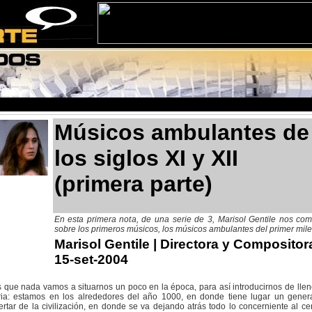
Músicos ambulantes de
los siglos XI y XII
(primera parte)
En esta primera nota, de una serie de 3, Marisol Gentile nos co
sobre los primeros músicos, los músicos ambulantes del primer mile
Marisol Gentile
| Directora y Compositor
15-set-2004
 que nada vamos a situarnos un poco en la época, para así introducirnos de llen
oria: estamos en los alrededores del año 1000, en donde tiene lugar un gener
rtar de la civilización, en donde se va dejando atrás todo lo concerniente al ce