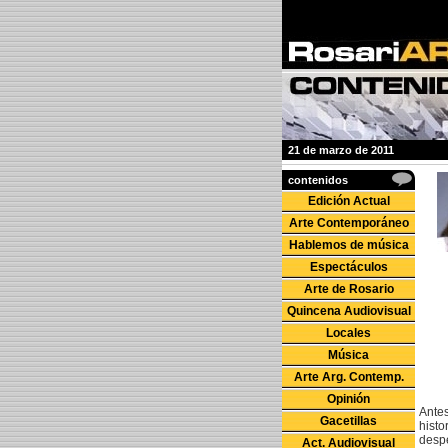
21 de marzo de 2011
contenidos
Edición Actual
Arte Contemporáneo
Hablemos de música
Espectáculos
Arte de Rosario
Quincena Audiovisual
Locales
Música
Arte Arg. Contemp.
Opinión
Antes
Gacetillas
hist
despe
Act. Audiovisual