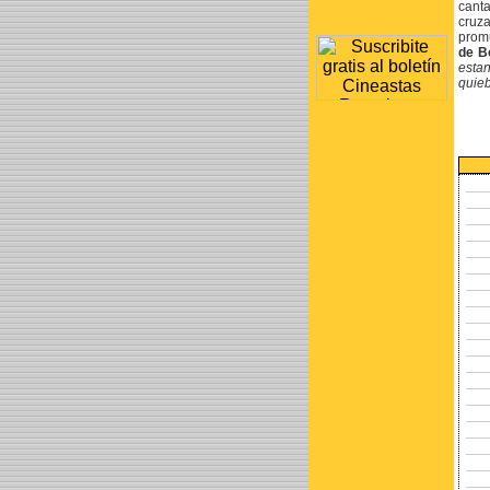
canta
cruza
promu
de B
estan
quieb