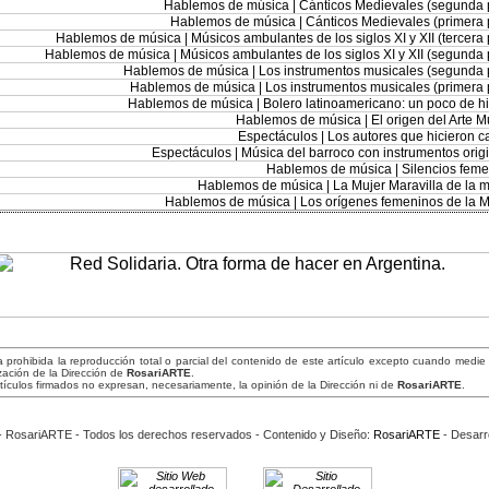
Hablemos de música |
Cánticos Medievales (segunda 
Hablemos de música |
Cánticos Medievales (primera 
Hablemos de música |
Músicos ambulantes de los siglos XI y XII (tercera 
Hablemos de música |
Músicos ambulantes de los siglos XI y XII (segunda 
Hablemos de música |
Los instrumentos musicales (segunda 
Hablemos de música |
Los instrumentos musicales (primera 
Hablemos de música |
Bolero latinoamericano: un poco de hi
Hablemos de música |
El origen del Arte M
Espectáculos |
Los autores que hicieron 
Espectáculos |
Música del barroco con instrumentos orig
Hablemos de música |
Silencios fem
Hablemos de música |
La Mujer Maravilla de la 
Hablemos de música |
Los orígenes femeninos de la 
prohibida la reproducción total o parcial del contenido de este artículo excepto cuando medie
zación de la Dirección de
RosariARTE
.
tículos firmados no expresan, necesariamente, la opinión de la Dirección ni de
RosariARTE
.
- RosariARTE - Todos los derechos reservados - Contenido y Diseño:
RosariARTE
- Desarro