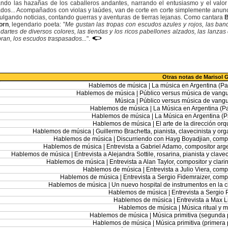
ndo las hazañas de los caballeros andantes, narrando el entusiasmo y el valor
dos... Acompañados con violas y laúdes, van de corte en corte simplemente anun
lgando noticias, contando guerras y aventuras de tierras lejanas. Como cantara
B
orn
, legendario poeta: "
Me gustan las tropas con escudos azules y rojos, las ban
dartes de diversos colores, las tiendas y los ricos pabellones alzados, las lanzas
ran, los escudos traspasados...
".
Otras notas de Marisol G
Hablemos de música |
La música en Argentina (Part
Hablemos de música |
Público versus música de vang
Música |
Público versus música de vang
Hablemos de música |
La Música en Argentina (Par
Hablemos de música |
La Música en Argentina (Pa
Hablemos de música |
El arte de la dirección orq
Hablemos de música |
Guillermo Brachetta, pianista, clavecinista y org
Hablemos de música |
Discurriendo con Hayg Boyadjian, comp
Hablemos de música |
Entrevista a Gabriel Adamo, compositor arg
Hablemos de música |
Entrevista a Alejandra Sottile, rosarina, pianista y clavec
Hablemos de música |
Entrevista a Alan Taylor, compositor y clarin
Hablemos de música |
Entrevista a Julio Viera, comp
Hablemos de música |
Entrevista a Sergio Fidemraizer, comp
Hablemos de música |
Un nuevo hospital de instrumentos en la 
Hablemos de música |
Entrevista a Sergio P
Hablemos de música |
Entrevista a Max Li
Hablemos de música |
Música ritual y 
Hablemos de música |
Música primitiva (segunda 
Hablemos de música |
Música primitiva (primera 