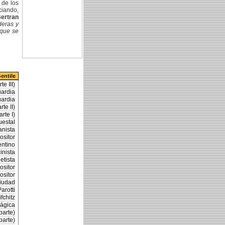
 de los
ciando,
ertran
deras y
 que se
entile
e III)
uardia
uardia
te II)
rte I)
uestal
anista
ositor
entino
inista
etista
ositor
ositor
ciudad
arotti
fchitz
mágica
parte)
parte)