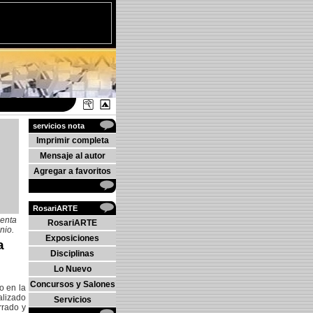
servicios nota
Imprimir completa
Mensaje al autor
Agregar a favoritos
RosariARTE
menta
RosariARTE
nio.
Exposiciones
a
Disciplinas
Lo Nuevo
Concursos y Salones
o en la
alizado
Servicios
rrado y