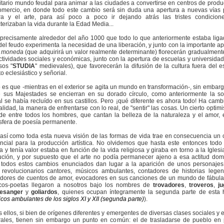
itario mundo feudal para animar a las ciudades a convertirse en centros de produ
omercio, en donde todo este cambio será sin duda una apertura a nuevas vías 
ura y el arte, para así poco a poco ir dejando atrás las tristes condicio
terizaban la vida durante la Edad Media...
precisamente alrededor del año 1000 que todo lo que anteriormente estaba liga
del feudo experimenta la necesidad de una liberación, y junto con la importante ap
a
moneda
(que adquirirá un valor realmente determinante) florecerán gradualment
ctividades sociales y económicas, junto con la apertura de escuelas y universidad
sos "
STUDIA
" medievales), que favorecerán la difusión de la cultura fuera del e
o eclesiástico y señorial.
 es que -mientras en el exterior se agita un mundo en transformación-, sin embarg
e sus Majestades se encierran en su dorado círculo, como anteriormente la s
l se había recluído en sus castillos. Pero ¡qué diferente es ahora todo! Ha camb
lidad, la manera de enfrentarse con lo real, de "sentir" las cosas. Un cierto optim
de entre todos los hombres, que cantan la belleza de la naturaleza y el amor,
sfera de poesía permanente.
así como toda esta nueva visión de las formas de vida trae en consecuencia un
ncial para la producción artística. No olvidemos que hasta este entonces todo
ía y tenía valor estaba en función de la vida religiosa y giraba en torno a la Igles
tución, y por supuesto que el arte no podía permanecer ajeno a esa actitud dom
 todos estos cambios enunciados dan lugar a la aparición de unos personajes
s revolucionarios cantores, músicos ambulantes, contadores de historias legen
adores de cuentos de amor, evocadores en sus canciones de un mundo de fábula
cos-poetas llegaron a nosotros bajo los nombres de
trovadores
,
troveros
,
ju
esanger
y
goliardos
, quienes ocupan íntegramente la segunda parte de esta h
cos ambulantes de los siglos XI y XII (segunda parte)
).
 ellos, si bien de orígenes diferentes y emergentes de diversas clases sociales y e
urales, tienen sin embargo un punto en común: el de trasladarse de pueblo en