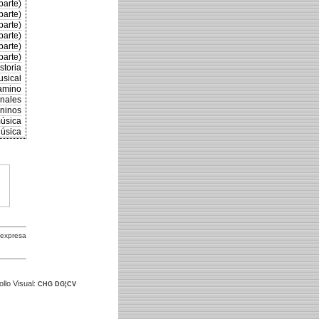
parte)
parte)
parte)
parte)
parte)
parte)
storia
usical
camino
inales
eninos
música
Música
 expresa
llo Visual:
CHG DG¦CV