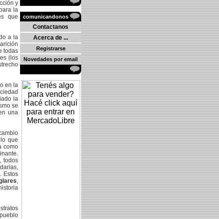
cción y
para la
nes que
comunicandonos
Contactanos
do a la
Acerca de ...
arición
Registrarse
e todas
es (los
Novedades por email
strecho
o en la
ociedad
iado la
ismo se
 en una
 cambio
 lo que
ia como
inante.
, todos
darias,
. Estos
glares
,
istoria
stratos
 pueblo