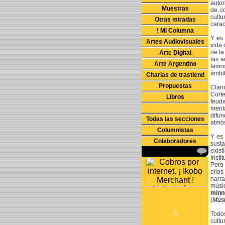
autor
Muestras
de c
cult
Otras miradas
carac
! Mi Columna
Y es 
Artes Audiovisuales
vida 
de l
Arte Digital
las a
Arte Argentino
famo
ámbit
Charlas de trastiend
Propuestas
Claro
Cort
Libros
feuda
menta
difun
Todas las secciones
atmó
Columnistas
Y es 
Colaboradores
susta
exist
Insti
Pero
ello
narr
músi
minn
(
Músi
Todos
cult